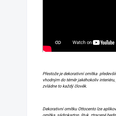
Přestože je dekorativní omítka předevš
vhodným do téměr jakéhokoliv interiéru, 
zvládne to každý člověk.
Dekorativní omítku Ottocento lze aplikov
omítka, sádrokarton, štuk, ztracené bedně