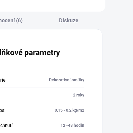
ocení (6)
Diskuze
lňkové parametry
rie
:
Dekorativní omítky
:
2 roky
ba
:
0,15 - 0,2 kg/m2
chnutí
:
12–48 hodin