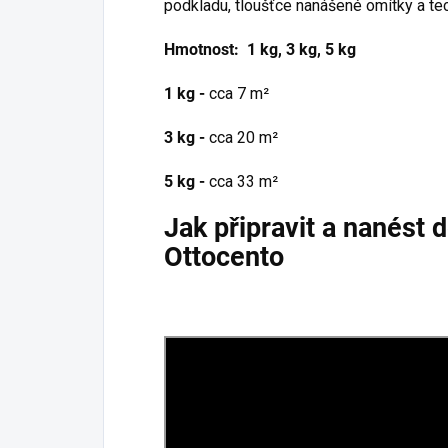
podkladu, tloušťce nanášené omítky a tec
Hmotnost: 1 kg, 3 kg, 5 kg
1 kg -
cca 7 m²
3 kg -
cca 20 m²
5 kg -
cca 33 m²
Jak připravit a nanést 
Ottocento