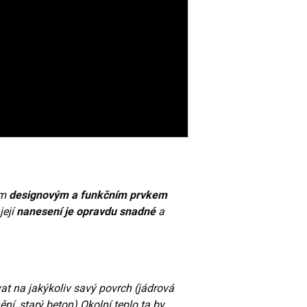
ím
designovým a funkčním prvkem
její
nanesení je opravdu snadné
a
at na jakýkoliv savý povrch (jádrová
ní, starý beton).Okolní teplo ta by