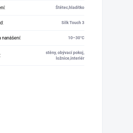
ní
:
Štětec,hladítko
ad
:
Silk Touch 3
a nanášení
:
10–30°C
stěny, obývací pokoj,
:
ložnice,interiér