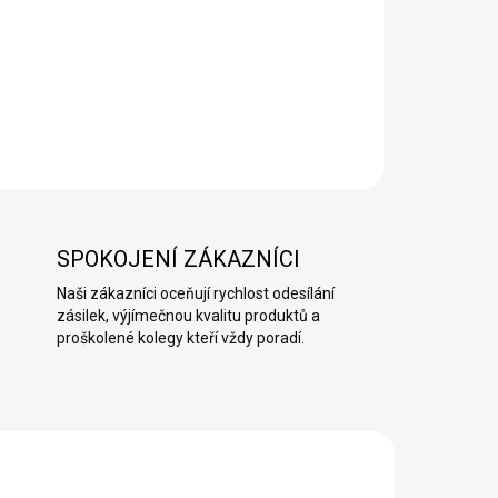
korativní omítka Ottocento
se můžete dočíst zde
.
SPOKOJENÍ ZÁKAZNÍCI
Naši zákazníci oceňují rychlost odesílání
zásilek, výjímečnou kvalitu produktů a
proškolené kolegy kteří vždy poradí.