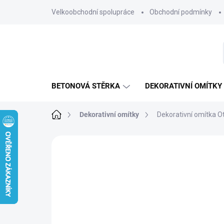
Přejít
Velkoobchodní spolupráce
Obchodní podmínky
na
obsah
BETONOVÁ STĚRKA
DEKORATIVNÍ OMÍTKY
Domů
Dekorativní omítky
Dekorativní omítka 
6 hodnocení
Podrobnosti hodnocení
VÍCE NEŽ 50
EFEKT SAMETU
BAREVNÝCH
MOŽNOSTI