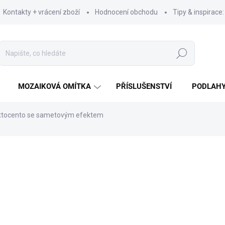
Kontakty + vrácení zboží
Hodnocení obchodu
Tipy & inspirace
Hledat
MOZAIKOVÁ OMÍTKA
PŘÍSLUŠENSTVÍ
PODLAH
Ottocento se sametovým efektem
od
1 296 Kč
od
1 071 Kč
bez DPH
Měrná
ZVOLTE VARIANTU