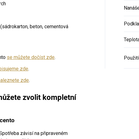
rch
Nanáše
Podkl
 (sádrokarton, beton, cementová
Teplot
ento
se můžete dočíst zde
.
Použití
pisujeme zde
.
naleznete zde
.
ůžete zvolit kompletní
ocento
 Spotřeba závisí na připraveném