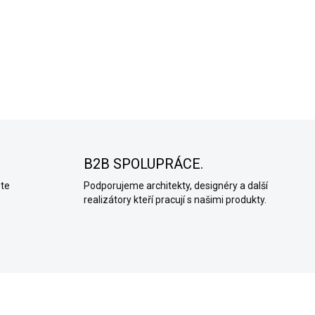
je paropropustný. Co je to de
DETAILNÍ INFORMACE
ZEPTAT SE
B2B SPOLUPRÁCE.
ete
Podporujeme architekty, designéry a další
realizátory kteří pracují s našimi produkty.