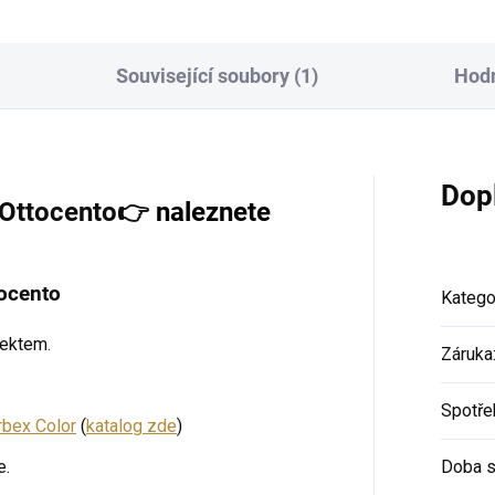
Související soubory (1)
Hodn
Dop
 Ottocento
👉
naleznete
tocento
Katego
fektem.
Záruka
Spotře
rbex Color
(
katalog zde
)
e.
Doba s