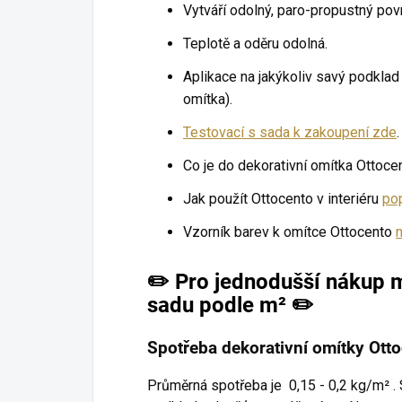
Vytváří odolný, paro-propustný pov
Teplotě a oděru odolná.
Aplikace na jakýkoliv savý podklad
omítka).
Testovací s sada k zakoupení zde
.
Co je do dekorativní omítka Ottoc
Jak použít Ottocento v interiéru
po
Vzorník barev k omítce Ottocento
✏️
Pro jednodušší nákup m
sadu podle m² ✏️
Spotřeba dekorativní omítky Ott
Průměrná spotřeba je
0,15 - 0,2 kg/m²
.