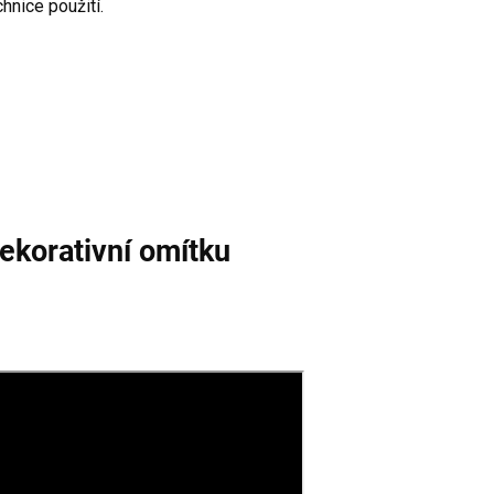
hnice použití.
dekorativní omítku