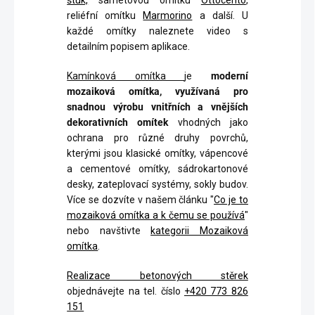
reliéfní omítku
Marmorino
a další. U
každé omítky naleznete video s
detailním popisem aplikace.
Kamínková omítka
je
moderní
mozaiková omítka, využívaná pro
snadnou výrobu vnitřních a vnějších
dekorativních omítek
vhodných jako
ochrana pro různé druhy povrchů,
kterými jsou klasické omítky, vápencové
a cementové omítky, sádrokartonové
desky, zateplovací systémy, sokly budov.
Více se dozvíte v našem článku "
Co je to
mozaiková omítka a k čemu se používá
"
nebo navštivte
kategorii Mozaiková
omítka
.
Realizace betonových stěrek
objednávejte na tel. číslo
+420 773 826
151