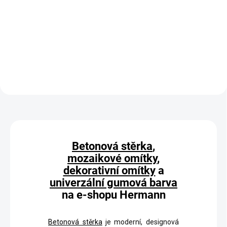
Měrná
od 785,67 Kč / 1 kg
Detail
cena:
Detail
Betonová stěrka
,
mozaikové omítky
,
dekorativní omítky
a
univerzální gumová barva
na e-shopu Hermann
Betonová stěrka
je moderní, designová