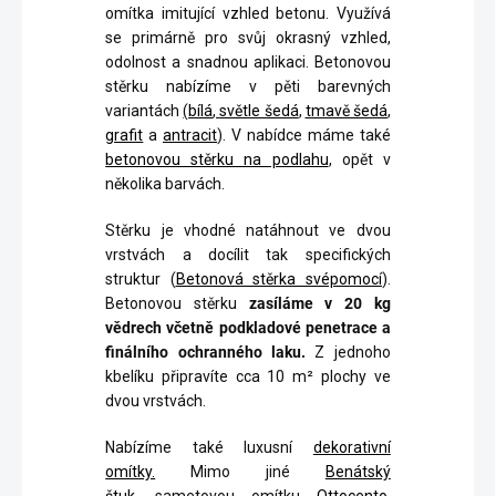
omítka imitující vzhled betonu. Využívá
se primárně pro svůj okrasný vzhled,
odolnost a snadnou aplikaci. Betonovou
stěrku nabízíme v pěti barevných
variantách
(
bílá
,
světle šedá
,
tmavě šedá
,
grafit
a
antracit
). V nabídce máme také
betonovou stěrku na podlahu
, opět v
několika barvách.
Stěrku je vhodné natáhnout ve dvou
vrstvách a docílit tak specifických
struktur (
Betonová stěrka svépomocí
).
Betonovou stěrku
zasíláme v 20 kg
vědrech včetně podkladové penetrace a
finálního ochranného laku.
Z jednoho
kbelíku připravíte cca 10 m² plochy ve
dvou vrstvách.
Nabízíme také luxusní
dekorativní
omítky.
Mimo jiné
Benátský
štuk,
sametovou omítku
Ottocento
,