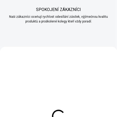
SPOKOJENÍ ZÁKAZNÍCI
Naši zákazníci oceňují rychlost odesílání zásilek, výjímečnou kvalitu
produktů a proškolené kolegy kteří vždy poradí.
VČETNĚ LAKU A
VČETNĚ LAKU A
PENETRACE
PENETRACE
SKLADEM (EXPEDUJEME KAŽDÝ
SKLADEM (EXPEDUJEME KAŽDÝ
DEN)
DEN)
Betonová stěrka 20 Kg -
Betonová stěrka 20 Kg -