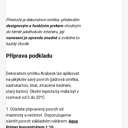
Přestože je dekorativní omítka především
designovým a funkčním prvkem
vhodným
do téměr jakéhokoliv interiéru, její
nanesení je opravdu snadné
a zvládne to
každý člověk.
Příprava podkladu
Dekorativní omítku Arabesk lze aplikovat
na jakýkoliv savý povrch (jádrová omítka,
sádrokarton, štuk, ztracené bednění,
starý beton). Okolní teplota by měla být v
rozmezí od 5 do 20°C.
1. Očistěte připravený povrch od
mastnoty a
nečistot.
Doporučujeme
ošetřit povrch základním nátěrem
Aqua
Primer koncentrátem 1:10
.