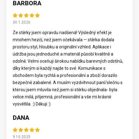
BARBORA
30.1.2026
Ze stěrky jsem opravdu nadšená! Výsledný efekt je
mnohem hezčí, než jsem očekávala — stěrka dodala
prostoru styl, hloubku a originální vzhled. Aplikace i
údržba jsou jednoduché a materiál působí kvalitně a
odolně. Velmi oceňuji širokou nabídku barevných odstínů,
díky kterým si každý najde to své. Komunikace s
obchodem byla rychlá a profesionální a zboží dorazilo
bezpečně zabalené. A musím vyzdvihnout paní/slečnu s
kterou jsem mluvila než jsem si stěrku objednala- byla
velice milá, příjemná, profesionální a vše mi krásně
vysvětlila. :) Děkuji :)
DANA
9.10.2025