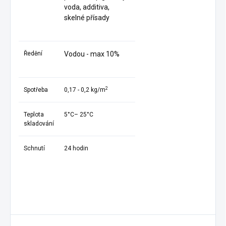
voda, additiva,
skelné přísady
Ředění
Vodou - max 10%
2
Spotřeba
0,17 - 0,2 kg/m
Teplota
5°C– 25°C
skladování
Schnutí
24 hodin