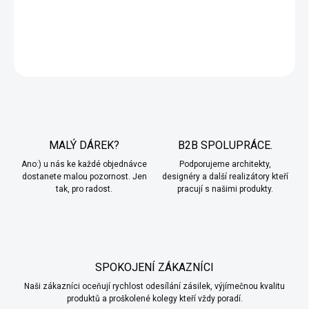
DETAILNÍ INFORMACE
ZEPTAT SE
MALÝ DÁREK?
B2B SPOLUPRÁCE.
Ano:) u nás ke každé objednávce
Podporujeme architekty,
dostanete malou pozornost. Jen
designéry a další realizátory kteří
tak, pro radost.
pracují s našimi produkty.
SPOKOJENÍ ZÁKAZNÍCI
Naši zákazníci oceňují rychlost odesílání zásilek, výjímečnou kvalitu
produktů a proškolené kolegy kteří vždy poradí.