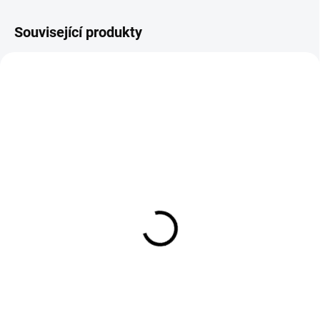
Související produkty
SKLADEM (EXPEDUJEME KAŽDÝ
DEN)
SKLADEM (EXPEDUJEME KAŽDÝ
DEN)
Základní nátěr s
Barevný pigment do
křemenným plnivem
betonových stěrek a
Quartz Primer
omítek Farbex (100ml)
577 Kč
od
239 Kč
od 477 Kč bez DPH
198 Kč bez DPH
Detail
Detail