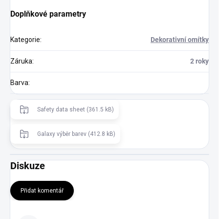
Doplňkové parametry
Kategorie
:
Dekorativní omítky
Záruka
:
2 roky
Barva
:
Safety data sheet (361.5 kB)
Galaxy výběr barev (412.8 kB)
Diskuze
Přidat komentář
V
ý