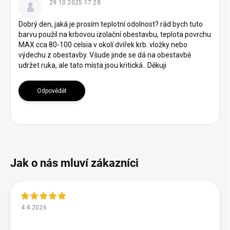
29.10.2025 17:28
p
i
Dobrý den, jaká je prosím teplotní odolnost? rád bych tuto
s
barvu použil na krbovou izolační obestavbu, teplota povrchu
d
MAX cca 80-100 celsia v okolí dvířek krb. vložky nebo
i
výdechu z obestavby. Všude jinde se dá na obestavbě
s
udržet ruka, ale tato místa jsou kritická.. Děkuji
k
u
Odpovědět
z
í
4.4.2026