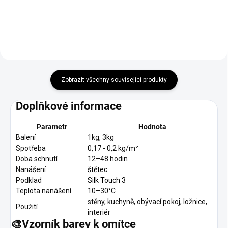
Zobrazit všechny související produkty
Doplňkové informace
Parametr
Hodnota
Balení
1kg, 3kg
Spotřeba
0,17 - 0,2 kg/m
²
Doba schnutí
12–48 hodin
Nanášení
štětec
Podklad
Silk Touch 3
Teplota nanášení
10–30°C
stěny, kuchyně, obývací pokoj, ložnice,
Použití
interiér
🎨
Vzorník barev k omítce