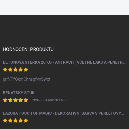
Z
á
p
a
t
í
HODNOCENÍ PRODUKTU
BETONOVÁ STĚRKA 20 KG - ANTRACIT (VČETNĚ LAKU A PENETRACE)
grrVTfOkmChhsgfvnSwxt
BENÁTSKÝ ŠTUK
9266554482701 555
LAZURA TOUCH OF MAGIC - DEKORATIVNÍ BARVA S PERLEŤOVÝM EFEKTEM 100 ML