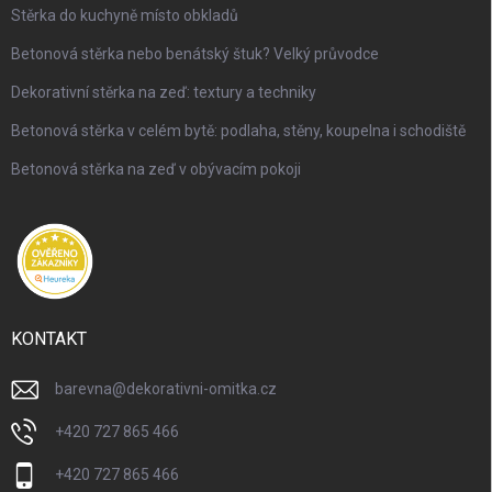
Stěrka do kuchyně místo obkladů
Betonová stěrka nebo benátský štuk? Velký průvodce
Dekorativní stěrka na zeď: textury a techniky
Betonová stěrka v celém bytě: podlaha, stěny, koupelna i schodiště
Betonová stěrka na zeď v obývacím pokoji
KONTAKT
barevna
@
dekorativni-omitka.cz
+420 727 865 466
+420 727 865 466