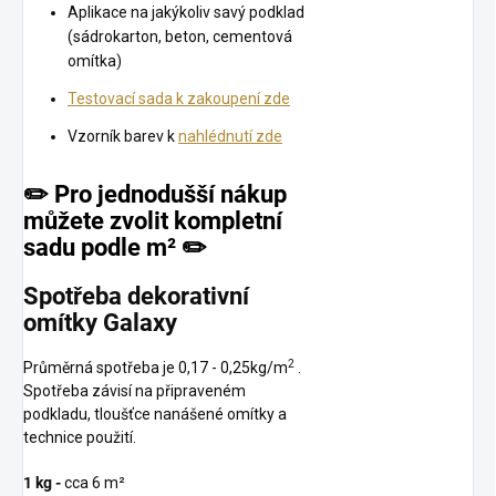
Aplikace na jakýkoliv savý podklad
(sádrokarton, beton, cementová
omítka)
Testovací sada k zakoupení zde
Vzorník barev k
nahlédnutí zde
✏️
Pro jednodušší nákup
můžete zvolit kompletní
sadu podle m² ✏️
Spotřeba dekorativní
omítky Galaxy
2
Průměrná spotřeba je
0,17 - 0,25kg/m
.
Spotřeba závisí na připraveném
podkladu, tloušťce nanášené omítky a
technice použití.
1 kg -
cca 6 m²