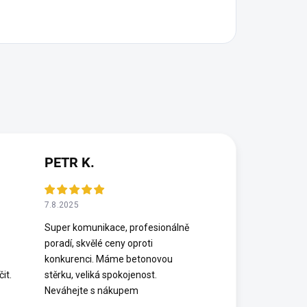
PETR K.
7.8.2025
Super komunikace, profesionálně
poradí, skvělé ceny oproti
konkurenci. Máme betonovou
it.
stěrku, veliká spokojenost.
Neváhejte s nákupem