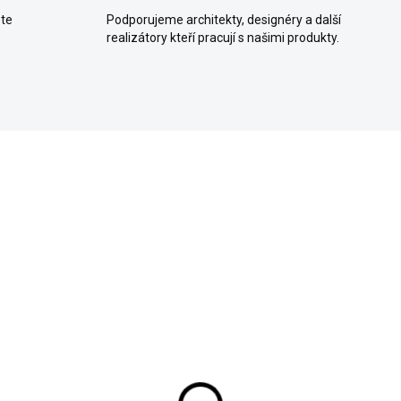
ete
Podporujeme architekty, designéry a další
realizátory kteří pracují s našimi produkty.
ETNĚ LAKU A
VČETNĚ LESKLÉHO
ENETRACE
LAKU A PENETRACE
SKLADEM (EXPEDUJEME KAŽDÝ
SKLADEM (EXPEDUJEME K
DEN)
onová stěrka 20 Kg -
Betonová stěrka 20 Kg 
á (včetně laku a
Bílá (lesklý lak a