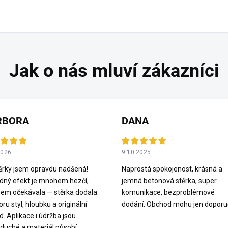
RBORA
DANA
2026
9.10.2025
ěrky jsem opravdu nadšená!
Naprostá spokojenost, krásná a
dný efekt je mnohem hezčí,
jemná betonová stěrka, super
sem očekávala — stěrka dodala
komunikace, bezproblémové
oru styl, hloubku a originální
dodání. Obchod mohu jen doporuč
d. Aplikace i údržba jsou
duché a materiál působí