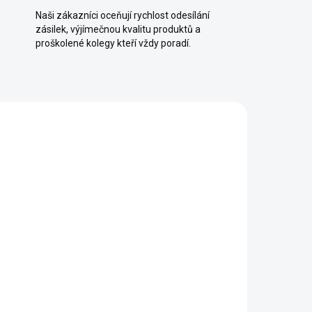
Naši zákazníci oceňují rychlost odesílání
zásilek, výjímečnou kvalitu produktů a
proškolené kolegy kteří vždy poradí.
VÍCE NEŽ 50
BAREVNÝCH
MOŽNOSTI
EFEKT SAMETU
AŽDÝ
SKLADEM (EXPEDUJEME KAŽDÝ
DEN)
DEN)
-
Dekorativní omítka
Ottocento se sametovým