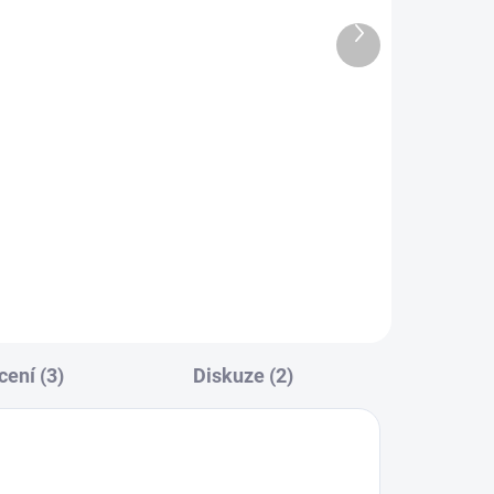
efektem
Další
produkt
1 296 Kč
od
od 1 071 Kč bez DPH
Detail
+
ení (3)
Diskuze (2)