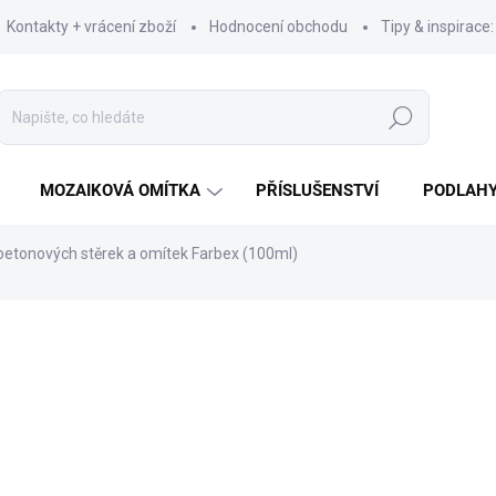
Kontakty + vrácení zboží
Hodnocení obchodu
Tipy & inspirace
Hledat
MOZAIKOVÁ OMÍTKA
PŘÍSLUŠENSTVÍ
PODLAH
betonových stěrek a omítek Farbex (100ml)
239 Kč
198 Kč bez DPH
Měrná
ZVOLTE VARIANTU
cena:
VARIANTA