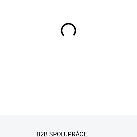
MŮŽEME DORUČIT DO:
ZVOLTE
−
+
Vysoká koncentrace pi
Široká škála barev
Odolnost proti vyblednu
Jas a sytost odstínů
Dokonalé spojení s om
DETAILNÍ INFORMACE
ZEPTAT SE
B2B SPOLUPRÁCE.