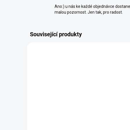
Ano:) u nás ke každé objednávce dostan
malou pozornost. Jen tak, pro radost.
Související produkty
VČ
P
SKLADEM (EXPEDUJEME KAŽDÝ
DEN)
Betonová stěrka 20 Kg -
Bet
Bílá
Bíl