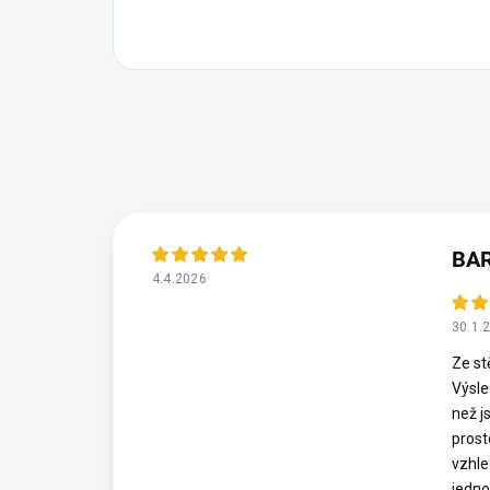
BA
4.4.2026
30.1.
Ze st
Výsle
než j
prost
vzhle
jedno