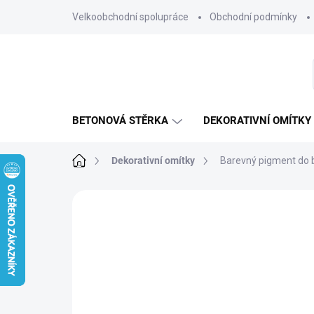
Přejít
Velkoobchodní spolupráce
Obchodní podmínky
na
obsah
BETONOVÁ STĚRKA
DEKORATIVNÍ OMÍTKY
Domů
Dekorativní omítky
Barevný pigment do 
3 hodnocení
Podrobnosti hodnocení