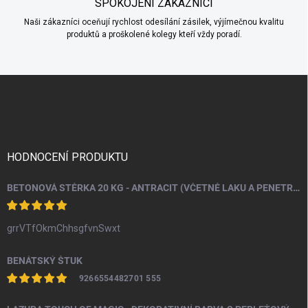
SPOKOJENÍ ZÁKAZNÍCI
Naši zákazníci oceňují rychlost odesílání zásilek, výjímečnou kvalitu
produktů a proškolené kolegy kteří vždy poradí.
Z
á
p
a
t
í
HODNOCENÍ PRODUKTU
BETONOVÁ STĚRKA 20 KG - ANTRACIT (VČETNĚ LAKU A PENETRACE)
grrVTfOkmChhsgfvnSwxt
BENÁTSKÝ ŠTUK
9266554482701 555