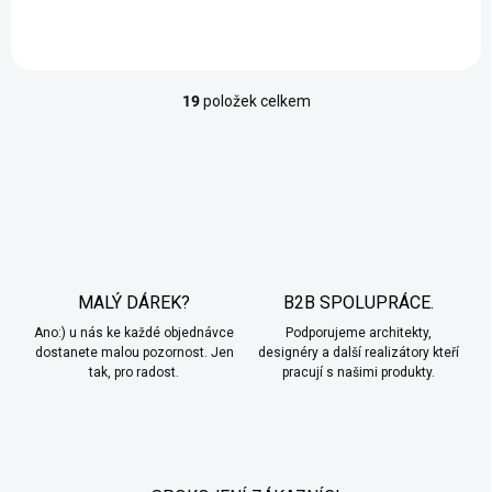
19
položek celkem
O
v
l
á
d
a
c
í
p
r
MALÝ DÁREK?
B2B SPOLUPRÁCE.
v
Ano:) u nás ke každé objednávce
Podporujeme architekty,
k
dostanete malou pozornost. Jen
designéry a další realizátory kteří
y
tak, pro radost.
pracují s našimi produkty.
v
ý
p
i
s
u