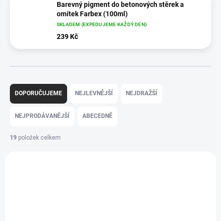
Barevný pigment do betonových stěrek a
omítek Farbex (100ml)
SKLADEM (EXPEDUJEME KAŽDÝ DEN)
239 Kč
Ř
a
DOPORUČUJEME
NEJLEVNĚJŠÍ
NEJDRAŽŠÍ
z
e
NEJPRODÁVANĚJŠÍ
ABECEDNĚ
n
í
19
položek celkem
p
V
r
ý
o
p
d
i
u
s
k
p
t