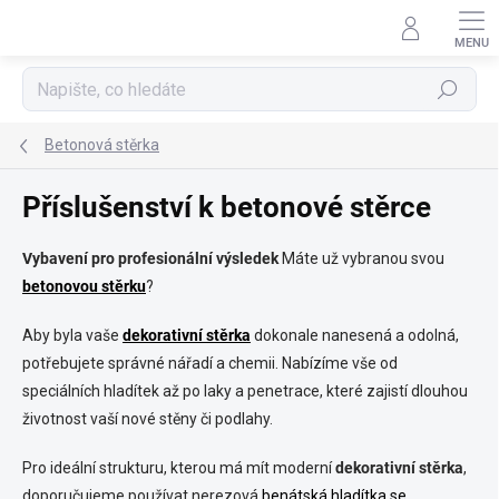
Přejít
na
obsah
Hledat
Betonová stěrka
Příslušenství k betonové stěrce
Vybavení pro profesionální výsledek
Máte už vybranou svou
betonovou stěrku
?
Aby byla vaše
dekorativní stěrka
dokonale nanesená a odolná,
potřebujete správné nářadí a chemii. Nabízíme vše od
speciálních hladítek až po laky a penetrace, které zajistí dlouhou
životnost vaší nové stěny či podlahy.
Pro ideální strukturu, kterou má mít moderní
dekorativní stěrka
,
doporučujeme používat nerezová
benátská hladítka se