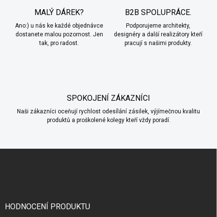
c
MALÝ DÁREK?
B2B SPOLUPRÁCE.
í
Ano:) u nás ke každé objednávce
p
Podporujeme architekty,
dostanete malou pozornost. Jen
designéry a další realizátory kteří
r
tak, pro radost.
pracují s našimi produkty.
v
k
y
v
ý
p
SPOKOJENÍ ZÁKAZNÍCI
i
s
Naši zákazníci oceňují rychlost odesílání zásilek, výjímečnou kvalitu
u
produktů a proškolené kolegy kteří vždy poradí.
Z
á
p
a
t
í
HODNOCENÍ PRODUKTU