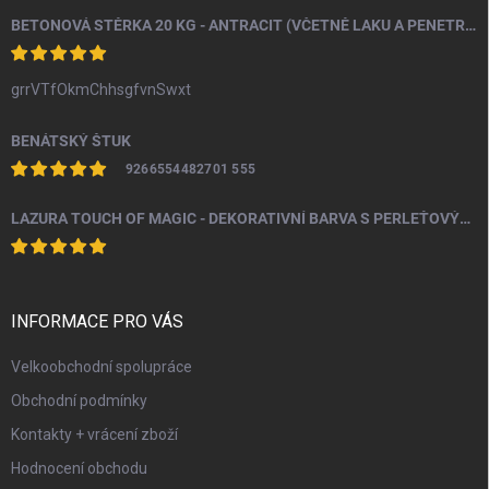
BETONOVÁ STĚRKA 20 KG - ANTRACIT (VČETNĚ LAKU A PENETRACE)
grrVTfOkmChhsgfvnSwxt
BENÁTSKÝ ŠTUK
9266554482701 555
LAZURA TOUCH OF MAGIC - DEKORATIVNÍ BARVA S PERLEŤOVÝM EFEKTEM 100 ML
INFORMACE PRO VÁS
Velkoobchodní spolupráce
Obchodní podmínky
Kontakty + vrácení zboží
Hodnocení obchodu