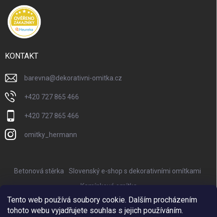
KONTAKT
barevna
@
dekorativni-omitka.cz
+420 727 865 466
+420 727 865 466
omitky_hermann
Betonová stěrka
Slovenský e-shop s dekorativními omítkami
Kamínková omítka
Tento web používá soubory cookie. Dalším procházením
Nejkrásnější keramické květináče Provencelia
tohoto webu vyjadřujete souhlas s jejich používáním.
Online marketing zajišťuje BISQUE