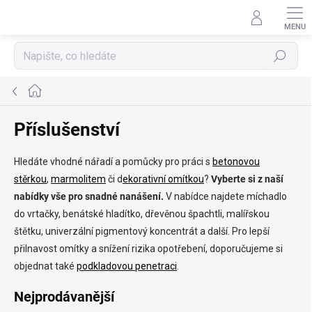
Přejít
na
obsah
Hledat
Domů
Příslušenství
Hledáte vhodné nářadí a pomůcky pro práci s
betonovou
stěrkou
,
marmolitem
či d
ekorativní omítkou
?
Vyberte si z naší
nabídky vše pro snadné nanášení.
V nabídce najdete míchadlo
do vrtačky, benátské hladítko, dřevěnou špachtli, malířskou
štětku, univerzální pigmentový koncentrát a další. Pro lepší
přilnavost omítky a snížení rizika opotřebení, doporučujeme si
objednat také
podkladovou penetraci
.
Nejprodávanější