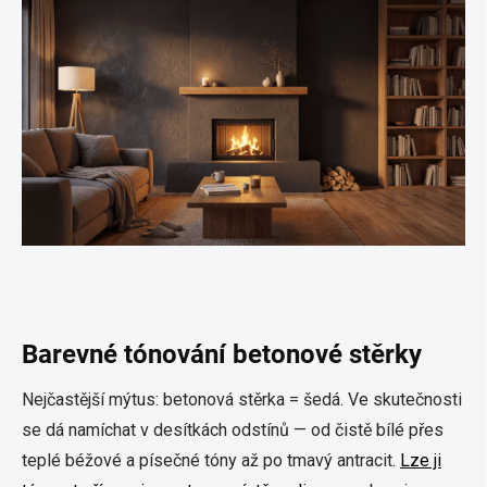
Barevné tónování betonové stěrky
Nejčastější mýtus: betonová stěrka = šedá. Ve skutečnosti
se dá namíchat v desítkách odstínů — od čistě bílé přes
teplé béžové a písečné tóny až po tmavý antracit.
Lze ji