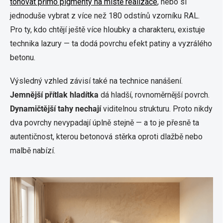
tónovat přímo pigmenty na místě realizace
, nebo si
jednoduše vybrat z více než 180 odstínů vzorníku RAL.
Pro ty, kdo chtějí ještě více hloubky a charakteru, existuje
technika lazury — ta dodá povrchu efekt patiny a vyzrálého
betonu.
Výsledný vzhled závisí také na technice nanášení.
Jemnější přítlak hladítka
dá hladší, rovnoměrnější povrch.
Dynamičtější tahy nechají
viditelnou strukturu. Proto nikdy
dva povrchy nevypadají úplně stejně — a to je přesně ta
autentičnost, kterou betonová stěrka oproti dlažbě nebo
malbě nabízí.