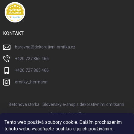
KONTAKT
barevna
@
dekorativni-omitka.cz
+420 727 865 466
+420 727 865 466
omitky_hermann
Betonová stěrka
Slovenský e-shop s dekorativními omítkami
Kamínková omítka
Tento web používá soubory cookie. Dalším procházením
Nejkrásnější keramické květináče Provencelia
tohoto webu vyjadřujete souhlas s jejich používáním.
Online marketing zajišťuje BISQUE