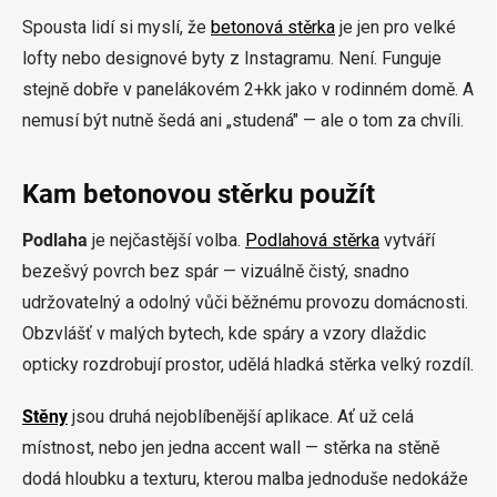
Spousta lidí si myslí, že
betonová stěrka
je jen pro velké
lofty nebo designové byty z Instagramu. Není. Funguje
stejně dobře v panelákovém 2+kk jako v rodinném domě. A
nemusí být nutně šedá ani „studená" — ale o tom za chvíli.
Kam betonovou stěrku použít
Podlaha
je nejčastější volba.
Podlahová stěrka
vytváří
bezešvý povrch bez spár — vizuálně čistý, snadno
udržovatelný a odolný vůči běžnému provozu domácnosti.
Obzvlášť v malých bytech, kde spáry a vzory dlaždic
opticky rozdrobují prostor, udělá hladká stěrka velký rozdíl.
Stěny
jsou druhá nejoblíbenější aplikace. Ať už celá
místnost, nebo jen jedna accent wall — stěrka na stěně
dodá hloubku a texturu, kterou malba jednoduše nedokáže