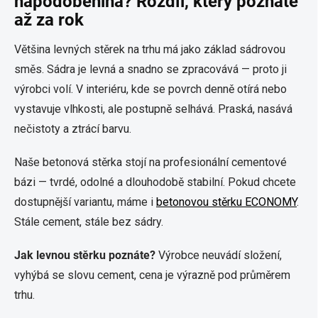
napodobenina? Rozdíl, který poznáte
až za rok
Většina levných stěrek na trhu má jako základ sádrovou
směs. Sádra je levná a snadno se zpracovává — proto ji
výrobci volí. V interiéru, kde se povrch denně otírá nebo
vystavuje vlhkosti, ale postupně selhává. Praská, nasává
nečistoty a ztrácí barvu.
Naše betonová stěrka stojí na profesionální cementové
bázi — tvrdé, odolné a dlouhodobě stabilní. Pokud chcete
dostupnější variantu, máme i
betonovou stěrku ECONOMY
.
Stále cement, stále bez sádry.
Jak levnou stěrku poznáte?
Výrobce neuvádí složení,
vyhýbá se slovu cement, cena je výrazně pod průměrem
trhu.