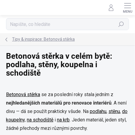
Přejít
na
obsah
Hledat
Tipy & inspirace: Betonová stěrka
Betonová stěrka v celém bytě:
podlaha, stěny, koupelna i
schodiště
Betonová stěrka
se za poslední roky stala jedním z
nejhledanějších materiálů pro renovace interiérů
. A není
divu — dá se použít prakticky všude. Na
podlahu
,
stěnu
,
do
koupelny
,
na schodiště
i
na krb
. Jeden materiál, jeden styl,
žádné přechody mezi různými povrchy.