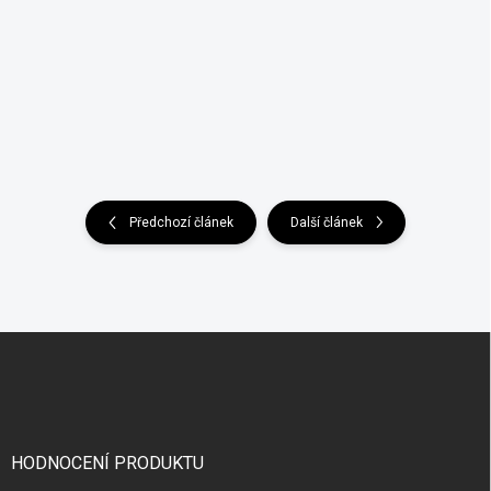
Předchozí článek
Další článek
Z
á
p
a
t
í
HODNOCENÍ PRODUKTU