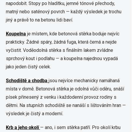
napodobit. Stopy po hladítku, jemné tónové přechody,
matný nebo saténový povrch — každý výsledek je trochu
jiný a právě to na betonu lidi baví.
Koupelna
je místem, kde betonová stěrka boduje nejvíc
prakticky. Žádné spáry, žádná fuga, která černá a nejde
vyčistit. Voděodolná stěrka s finálním lakem zvládne
sprchový kout i podlahu — a koupelna najednou vypadá
jako jeden čistý celek.
Schodiště a chodba
jsou nejvíce mechanicky namáhaná
místa v domě. Betonová stěrka je odolná vůči oděru, snáší
písek přinesený z venku i každodenní provoz rodiny s
dětmi. Na stupních schodiště se nanáší s lištováním hran —
výsledek je čistý a moderní.
Krb a jeho okolí
— ano, i sem stěrka patří. Pro okolí krbu