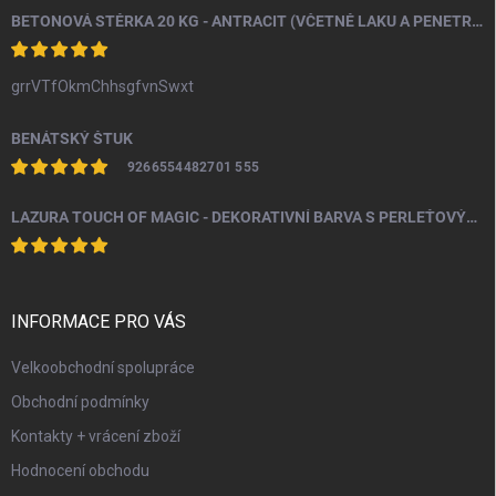
BETONOVÁ STĚRKA 20 KG - ANTRACIT (VČETNĚ LAKU A PENETRACE)
grrVTfOkmChhsgfvnSwxt
BENÁTSKÝ ŠTUK
9266554482701 555
LAZURA TOUCH OF MAGIC - DEKORATIVNÍ BARVA S PERLEŤOVÝM EFEKTEM 100 ML
INFORMACE PRO VÁS
Velkoobchodní spolupráce
Obchodní podmínky
Kontakty + vrácení zboží
Hodnocení obchodu