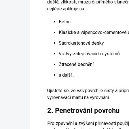
deště, vlhkosti, mrazu či přímého sluneč
nejlépe aplikuje na:
Beton
Klasické a vápencovo-cementové 
Sádrokartonové desky
Vrstvy zateplovacích systémů
Ztracené bednění
a další…
Ujistěte se, že váš povrch je čistý a přip
vyrovnávací maltu na vyrovnání.
2. Penetrování povrchu
Pro zpevnění a zvýšení přilnavosti použij