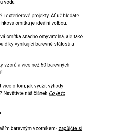
u vodu.
vé i exteriérové projekty. Ať už hledáte
ínková omítka je ideální volbou.
ová omítka snadno omyvatelná, ale také
 díky vynikající barevné stálosti a
ty vzorů a více než 60 barevných
í!
 více o tom, jak využít výhody
? Navštivte náš článek
Co je to
?
naším barevným vzorníkem-
zapůjčte si