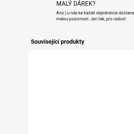
MALÝ DÁREK?
Ano:) u nás ke každé objednávce dostan
malou pozornost. Jen tak, pro radost.
Související produkty
SKLADEM (EXPEDUJEME KAŽDÝ
DEN)
Hl
Podkladová penetrace