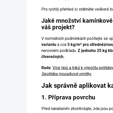
Pro rychlý přehled si stáhněte veškeré b
Jaké množství kamínkové 
váš projekt?
V normálních podmínkách počítejte se s
variantu
a cca
5 kg/m² pro střednězrnou
nerovném podkladu.
Z jednoho 25 kg kb
čtverečných.
Rada
:
Více tipů a triků k výpočtu potře
Spotřeba mozaikové omítky
.
Jak správně aplikovat 
1. Příprava povrchu
Před nanášením zkontrolujte, zda jsou p