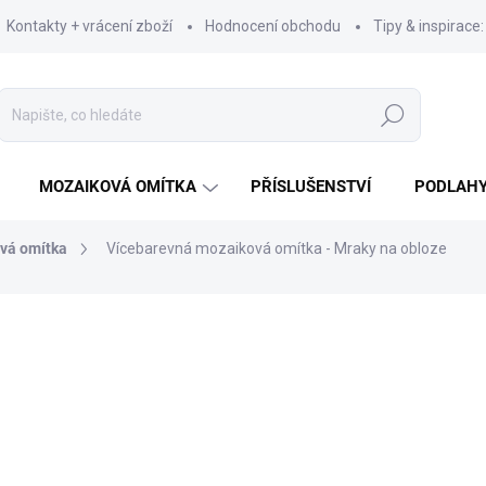
Kontakty + vrácení zboží
Hodnocení obchodu
Tipy & inspirace
Hledat
MOZAIKOVÁ OMÍTKA
PŘÍSLUŠENSTVÍ
PODLAH
vá omítka
Vícebarevná mozaiková omítka - Mraky na obloze
ní
od
1 762 Kč
od
1 456 Kč
bez DPH
Měrná
cena:
ZVOLTE VARIANTU