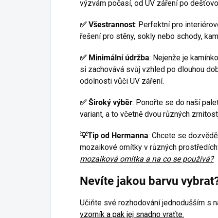
výzvám počasí, od UV záření po dešťovo
✅
Všestrannost
: Perfektní pro interiéro
řešení pro stěny, sokly nebo schody, kam
✅
Minimální údržba
: Nejenže je kamínk
si zachovává svůj vzhled po dlouhou dobu
odolnosti vůči UV záření.
✅
Široký výběr
: Ponořte se do naší pale
variant, a to včetně dvou různých zrnitost
💡Tip od Hermanna
: Chcete se dozvědět
mozaikové omítky v různých prostředích
mozaiková omítka a na co se používá?
Nevíte jakou barvu vybrat
Učiňte své rozhodování jednodušším s 
vzorník a pak jej snadno vraťte.