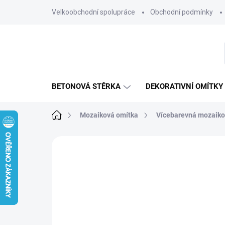
Přejít
Velkoobchodní spolupráce
Obchodní podmínky
na
obsah
BETONOVÁ STĚRKA
DEKORATIVNÍ OMÍTKY
Domů
Mozaiková omítka
Vícebarevná mozaiko
Neohodnoceno
Podrobnosti hodnoce