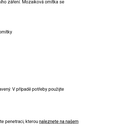
ního záření. Mozaiková omítka se
omítky
ravený. V případě potřeby použijte
te penetraci, kterou
naleznete na našem