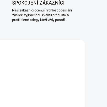
SPOKOJENÍ ZÁKAZNÍCI
Naši zákazníci oceňují rychlost odesílání
zásilek, výjímečnou kvalitu produktů a
proškolené kolegy kteří vždy poradí.
AŽDÝ
SKLADEM (EXPEDUJEME KAŽDÝ
DEN)
DEN)
Podkladová penetrace