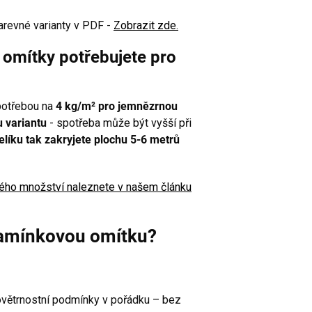
arevné varianty v PDF -
Zobrazit zde.
omítky potřebujete pro
potřebou na
4 kg/m² pro jemnězrnou
 variantu
- spotřeba může být vyšší při
elíku tak zakryjete plochu 5-6 metrů
bného množství naleznete v našem článku
kamínkovou omítku?
ovětrnostní podmínky v pořádku – bez