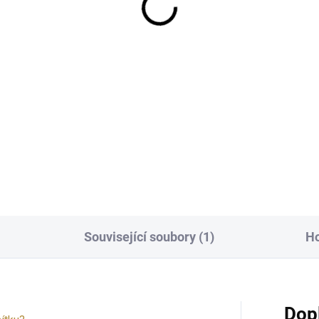
8 Kč
367 Kč
 Kč bez DPH
303 Kč bez DPH
−
+
−
Do košíku
Do košíku
Související soubory (1)
H
Dop