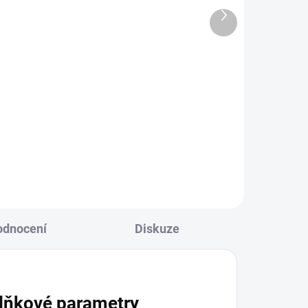
pod kamínkovou omítku
Další
5L
produkt
766 Kč
+
633 Kč bez DPH
−
+
Do košíku
odnocení
Diskuze
lňkové parametry