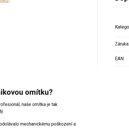
ítku?
Katego
Záruka
EAN
:
aikovou omítku?
profesionál, naše omítka je tak
ý.
y odolávalo mechanickému poškození a