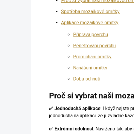
Proč si Vybrat naši mozaikovou om
Spotřeba mozaikové omítky
Aplikace mozaikové omítky
Příprava povrchu
Penetrování povrchu
Promíchání omítky
Nanášení omítky
Doba schnutí
Proč si vybrat naši moz
✅
Jednoduchá aplikace
: I když nejste 
jednoduchá na aplikaci, že ji zvládne každ
✅
Extrémní odolnost
: Navrženo tak, ab