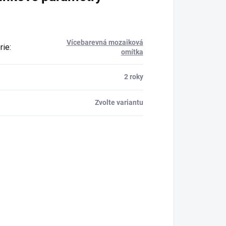
Vícebarevná mozaiková
rie
:
omítka
:
2 roky
Zvolte variantu