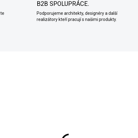
B2B SPOLUPRÁCE.
ete
Podporujeme architekty, designéry a další
realizátory kteří pracují s našimi produkty.
SKLADEM (EXPEDUJEME KAŽDÝ
SKLADEM (EXPEDUJEME K
DEN)
adítko
Benátské hladítko