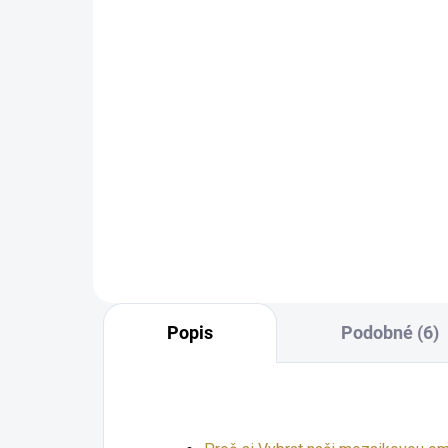
37
pod kamínkovou omítku
10L
312
1 144 Kč
945 Kč bez DPH
−
+
Do košíku
Popis
Podobné (6)