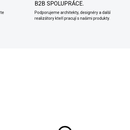
B2B SPOLUPRÁCE.
ete
Podporujeme architekty, designéry a další
realizátory kteří pracují s našimi produkty.
SKLADEM (EXPEDUJEME KAŽDÝ
SKLADEM (EXPEDUJEME K
DEN)
adítko
Benátské hladítko