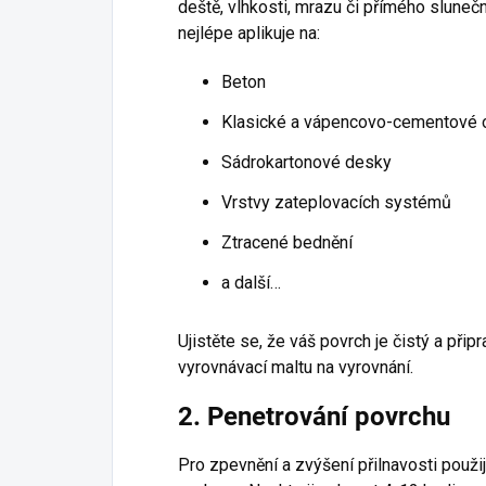
deště, vlhkosti, mrazu či přímého sluneč
nejlépe aplikuje na:
Beton
Klasické a vápencovo-cementové 
Sádrokartonové desky
Vrstvy zateplovacích systémů
Ztracené bednění
a další…
Ujistěte se, že váš povrch je čistý a přip
vyrovnávací maltu na vyrovnání.
2. Penetrování povrchu
Pro zpevnění a zvýšení přilnavosti použij