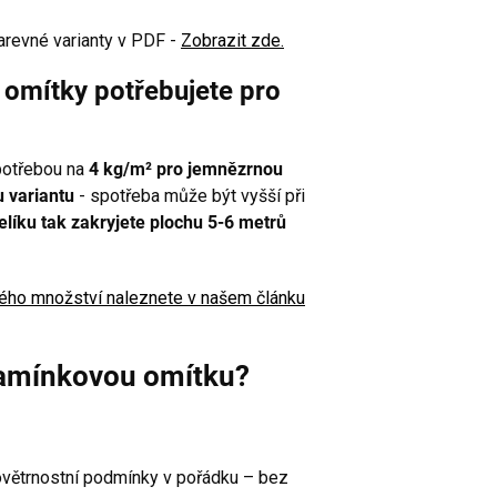
arevné varianty v PDF -
Zobrazit zde.
omítky potřebujete pro
potřebou na
4 kg/m² pro jemnězrnou
 variantu
- spotřeba může být vyšší při
elíku tak zakryjete plochu 5-6 metrů
bného množství naleznete v našem článku
kamínkovou omítku?
ovětrnostní podmínky v pořádku – bez