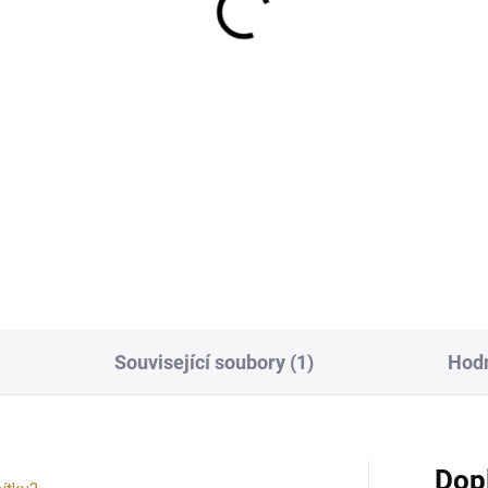
8 Kč
367 Kč
 Kč bez DPH
303 Kč bez DPH
−
+
−
Do košíku
Do košíku
Související soubory (1)
Hodn
Dop