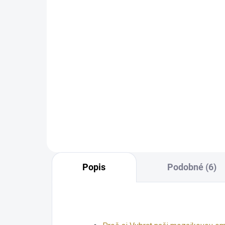
37
pod kamínkovou omítku
10L
312
1 144 Kč
945 Kč bez DPH
−
+
Do košíku
Popis
Podobné (6)