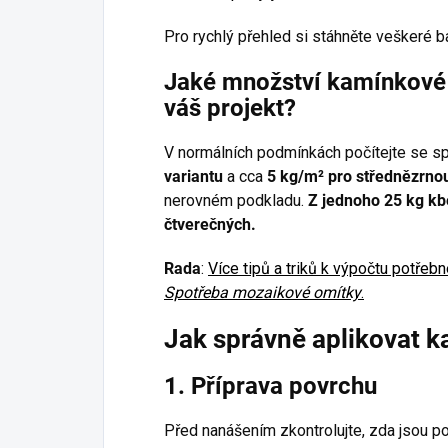
Pro rychlý přehled si stáhněte veškeré b
Jaké množství kamínkové 
váš projekt?
V normálních podmínkách počítejte se s
variantu
a cca
5 kg/m² pro střednězrnou
nerovném podkladu.
Z jednoho 25 kg kb
čtverečných.
Rada
:
Více tipů a triků k výpočtu potře
Spotřeba mozaikové omítky
.
Jak správně aplikovat 
1. Příprava povrchu
Před nanášením zkontrolujte, zda jsou p