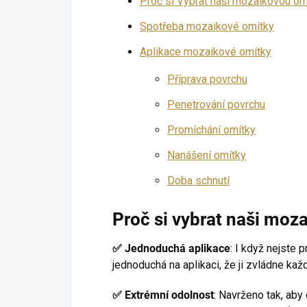
Proč si Vybrat naši mozaikovou om
Spotřeba mozaikové omítky
Aplikace mozaikové omítky
Příprava povrchu
Penetrování povrchu
Promíchání omítky
Nanášení omítky
Doba schnutí
Proč si vybrat naši moz
✅
Jednoduchá aplikace
: I když nejste 
jednoduchá na aplikaci, že ji zvládne každ
✅
Extrémní odolnost
: Navrženo tak, ab