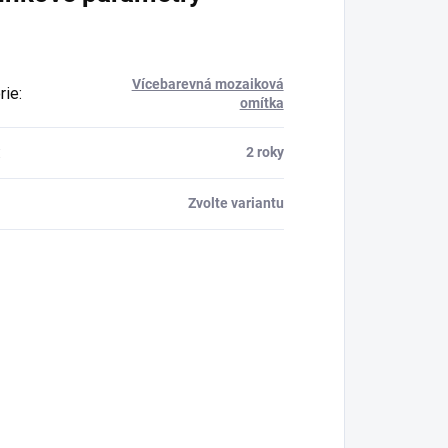
Vícebarevná mozaiková
rie
:
omítka
:
2 roky
Zvolte variantu