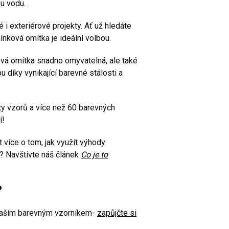
u vodu.
vé i exteriérové projekty. Ať už hledáte
ínková omítka je ideální volbou.
ová omítka snadno omyvatelná, ale také
 díky vynikající barevné stálosti a
ty vzorů a více než 60 barevných
í!
 více o tom, jak využít výhody
? Navštivte náš článek
Co je to
?
naším barevným vzorníkem-
zapůjčte si