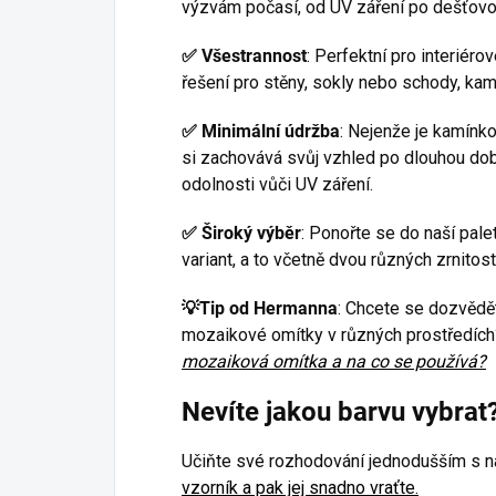
výzvám počasí, od UV záření po dešťovo
✅
Všestrannost
: Perfektní pro interiéro
řešení pro stěny, sokly nebo schody, kam
✅
Minimální údržba
: Nejenže je kamínk
si zachovává svůj vzhled po dlouhou dobu
odolnosti vůči UV záření.
✅
Široký výběr
: Ponořte se do naší pale
variant, a to včetně dvou různých zrnitost
💡Tip od Hermanna
: Chcete se dozvědět
mozaikové omítky v různých prostředích
mozaiková omítka a na co se používá?
Nevíte jakou barvu vybrat
Učiňte své rozhodování jednodušším s 
vzorník a pak jej snadno vraťte.