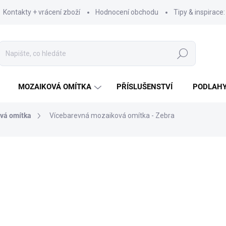
Kontakty + vrácení zboží
Hodnocení obchodu
Tipy & inspirace
Hledat
MOZAIKOVÁ OMÍTKA
PŘÍSLUŠENSTVÍ
PODLAH
vá omítka
Vícebarevná mozaiková omítka - Zebra
od
1 762 Kč
od
1 456 Kč
bez DPH
Měrná
cena:
ZVOLTE VARIANTU