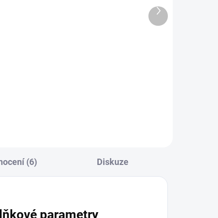
pod kamínkovou omítku
Další
2,5L
produkt
508 Kč
+
420 Kč bez DPH
−
+
Do košíku
ocení (6)
Diskuze
lňkové parametry