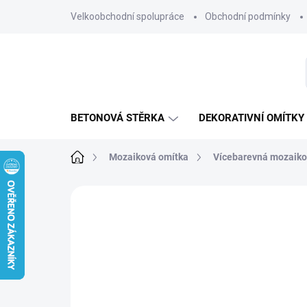
Přejít
Velkoobchodní spolupráce
Obchodní podmínky
na
obsah
BETONOVÁ STĚRKA
DEKORATIVNÍ OMÍTKY
Domů
Mozaiková omítka
Vícebarevná mozaiko
6 hodnocení
Podrobnosti hodnocení