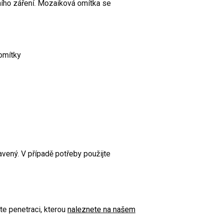
ního záření. Mozaiková omítka se
omítky
ravený. V případě potřeby použijte
te penetraci, kterou
naleznete na našem