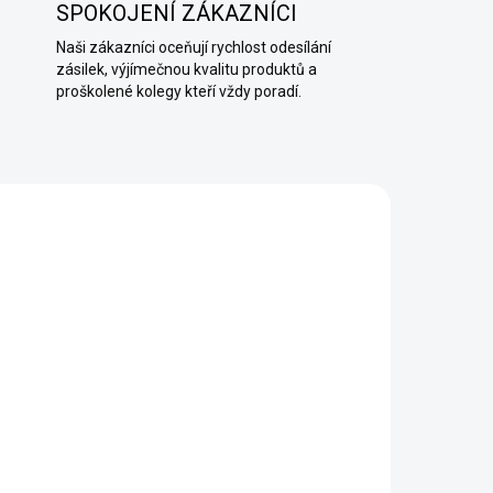
SPOKOJENÍ ZÁKAZNÍCI
Naši zákazníci oceňují rychlost odesílání
zásilek, výjímečnou kvalitu produktů a
proškolené kolegy kteří vždy poradí.
AŽDÝ
SKLADEM (EXPEDUJEME KAŽDÝ
DEN)
DEN)
Podkladová penetrace