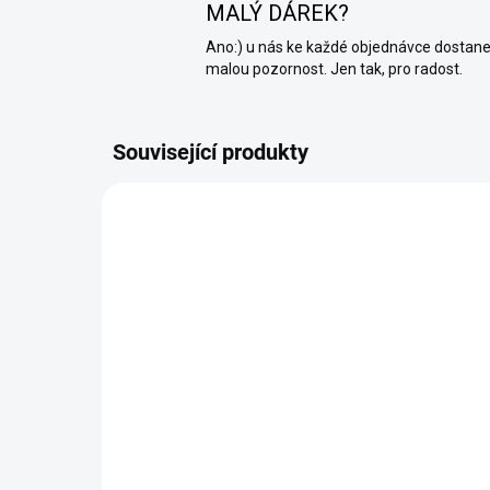
MALÝ DÁREK?
Ano:) u nás ke každé objednávce dostan
malou pozornost. Jen tak, pro radost.
Související produkty
SKLADEM (EXPEDUJEME KAŽDÝ
DEN)
Hl
Podkladová penetrace