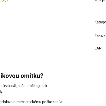
ítku?
Katego
Záruka
EAN
:
aikovou omítku?
profesionál, naše omítka je tak
ý.
y odolávalo mechanickému poškození a