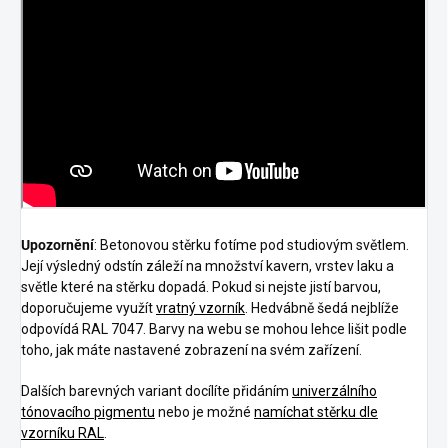
Upozornění
:
Betonovou stěrku fotíme pod studiovým světlem.
Její výsledný odstín záleží na množství kavern, vrstev laku a
světle které na stěrku dopadá. Pokud si nejste jistí barvou,
doporučujeme využít
vratný vzorník
. Hedvábně šedá nejblíže
odpovídá RAL 7047.
Barvy na webu se mohou lehce lišit podle
toho, jak máte nastavené zobrazení na svém zařízení.
Dalších barevných variant docílíte přidáním
univerzálního
tónovacího pigmentu
nebo je možné
namíchat stěrku dle
vzorníku RAL
.