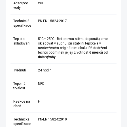
Absorpce
W3
vody
Technická
PN-EN 15824:2017
specifikace
Teplota
5°C– 25°C - Betonovou stěrku doporučujeme
skladování
skladovat v suchu, při stabilní teplotě a v
neotevřeném originálním obalu. Při dodržení
těchto podmínek je její životnost
6 měsíců od
data výroby
.
Tvrdnutí
24 hodin
Tepelná
NPD
trvalost
Reakce na
F
oheň
Technická
PN-EN 15824:2010
specifikace