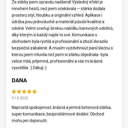
Ze stěrky jsem opravdu nadšená! Výsledný efekt je
mnohem hezčí, než jsem očekávala — stěrka dodala
prostoru styl, hloubku a originální vzhled. Aplikace i
údržba jsou jednoduché a materiál působí kvalitně a
odolně. Velmi oceňuji širokou nabídku barevných odstínů,
díky kterým si každý najde to své. Komunikace s
obchodem byla rychlá a profesionální a zboží dorazilo
bezpečně zabalené. A musím vyzdvihnout paní/slečnu s
kterou jsem mluvila než jsem si stěrku objednala- byla
velice milá, příjemná, profesionální a vše mi krásně
vysvětlila. :) Děkuji :)
DANA
9.10.2025
Naprostá spokojenost, krásná a jemná betonová stěrka,
super komunikace, bezproblémové dodání. Obchod
mohu jen doporučit.