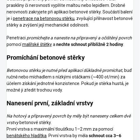
praskliny či nerovnosti vyplňte maltou nebo lepidlem. Drobné
nerovnosti zakryjete při aplikaci betonové stěrky. Součástí balení
je i
penetrace na betonovou stěrku
, zvyšující přilnavost betonové
stěrky a zvýšení její mechanické odolnosti.
Penetraci
promíchejte a naneste na připravený a očištěný povrch
pomocí
malířské štětky
a
nechte schnout přibližně 2 hodiny
.
Promíchání betonové stěrky
Betonovou stěrku je nutné před aplikací důkladně promíchat
, buď
ručně nebo míchadlem s nízkými otáčkami (~400 ot/min) za
účelem získání jednotné konzistence. Pokud je stěrka hustá, je
možné ji zředit trochou vody.
Nanesení první, základní vrstvy
Na hotový a připravený povrch by měly být naneseny celkem dvě
vrstvy
betonové stěrky.
První vrstva s maximální tloušťkou 1–2 mm za pomocí
benátského hladítka
. První vrstva by měla
schnout cca 3–6