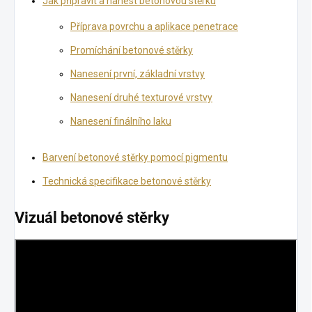
Jak připravit a nanést betonovou stěrku
Příprava povrchu a aplikace penetrace
Promíchání betonové stěrky
Nanesení první, základní vrstvy
Nanesení druhé texturové vrstvy
Nanesení finálního laku
Barvení betonové stěrky pomocí pigmentu
Technická specifikace betonové stěrky
Vizuál betonové stěrky