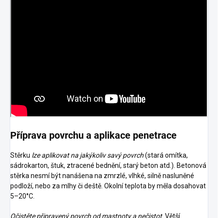
Příprava povrchu a aplikace penetrace
Stěrku
lze aplikovat na jakýkoliv savý povrch
(stará omítka,
sádrokarton, štuk, ztracené bednění, starý beton atd.). Betonová
stěrka nesmí být nanášena na zmrzlé, vlhké, silně nasluněné
podloží, nebo za mlhy či deště. Okolní teplota by měla dosahovat
5–20°C.
Očistěte připravený povrch od mastnoty a nečistot
. Větší