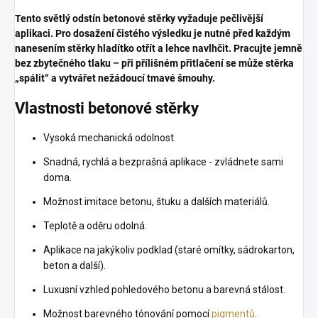
Tento světlý odstín betonové stěrky vyžaduje pečlivější
aplikaci. Pro dosažení čistého výsledku je nutné před každým
nanesením stěrky hladítko otřít a lehce navlhčit. Pracujte jemně
bez zbytečného tlaku – při přílišném přitlačení se může stěrka
„spálit“ a vytvářet nežádoucí tmavé šmouhy.
Vlastnosti betonové stěrky
Vysoká mechanická odolnost.
Snadná, rychlá a bezprašná aplikace - zvládnete sami
doma.
Možnost imitace betonu, štuku a dalších materiálů.
Teplotě a oděru odolná.
Aplikace na jakýkoliv podklad (staré omítky, sádrokarton,
beton a další).
Luxusní vzhled pohledového betonu a barevná stálost.
Možnost barevného tónování pomocí
pigmentů
.