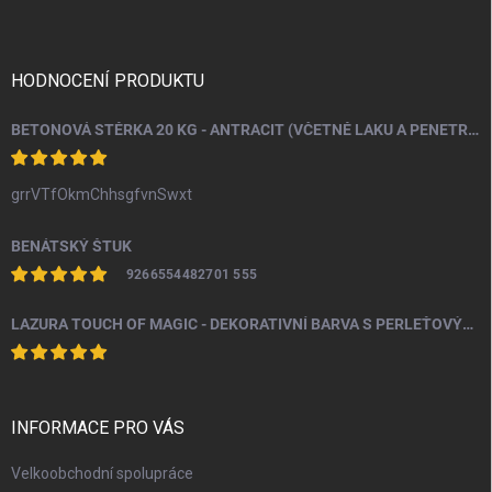
p
a
t
í
HODNOCENÍ PRODUKTU
BETONOVÁ STĚRKA 20 KG - ANTRACIT (VČETNĚ LAKU A PENETRACE)
grrVTfOkmChhsgfvnSwxt
BENÁTSKÝ ŠTUK
9266554482701 555
LAZURA TOUCH OF MAGIC - DEKORATIVNÍ BARVA S PERLEŤOVÝM EFEKTEM 100 ML
INFORMACE PRO VÁS
Velkoobchodní spolupráce