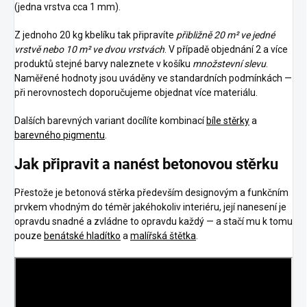
(jedna vrstva cca 1 mm).
Z jednoho 20 kg kbelíku tak připravíte
přibližně 20 m² ve jedné
vrstvě nebo 10 m² ve dvou vrstvách
. V případě objednání 2 a více
produktů stejné barvy naleznete v košíku
množstevní slevu
.
Naměřené hodnoty jsou uváděny ve standardních podmínkách —
při nerovnostech doporučujeme objednat více materiálu.
Dalších barevných variant docílíte kombinací
bíle stěrky
a
barevného pigmentu
.
Jak připravit a nanést betonovou stěrku
Přestože je betonová stěrka především designovým a funkčním
prvkem vhodným do téměr jakéhokoliv interiéru, její nanesení je
opravdu snadné a zvládne to opravdu každý — a stačí mu k tomu
pouze
benátské hladítko
a
malířská štětka
.