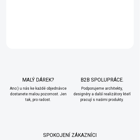
stačí jako finální vrstvu použít
voděodolný hydrofobní lak zde.
DETAILNÍ INFORMACE
ZEPTAT SE
MALÝ DÁREK?
B2B SPOLUPRÁCE.
Ano:) u nás ke každé objednávce
Podporujeme architekty,
dostanete malou pozornost. Jen
designéry a další realizátory kteří
tak, pro radost.
pracují s našimi produkty.
SPOKOJENÍ ZÁKAZNÍCI