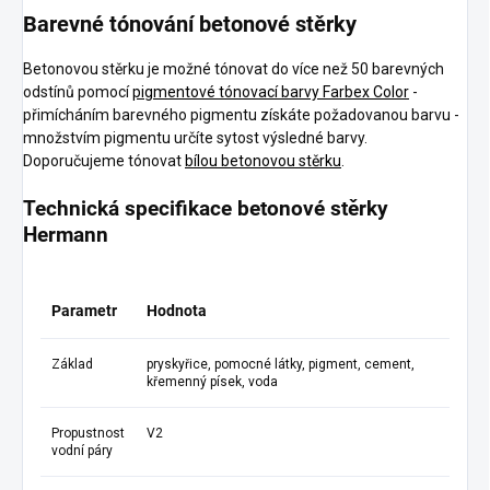
Barevné tónování betonové stěrky
Betonovou stěrku je možné tónovat do více než 50 barevných
odstínů pomocí
pigmentové tónovací barvy Farbex Color
-
přimícháním barevného pigmentu získáte požadovanou barvu -
množstvím pigmentu určíte sytost výsledné barvy.
Doporučujeme tónovat
bílou betonovou stěrku
.
Technická specifikace betonové stěrky
Hermann
Parametr
Hodnota
Základ
pryskyřice, pomocné látky, pigment, cement,
křemenný písek, voda
Propustnost
V2
vodní páry