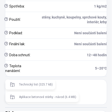
?
Spotřeba
:
1 kg/m2
stěny, kuchyně, koupelny, sprchové kouty,
?
Použití
:
interiér, krby
?
Podklad
:
Není součástí balení
?
Finální lak
:
Není součástí balení
?
Doba schnutí
:
12–48 hodin
?
Teplota
5–20°C
nanášení
:
Technický list (325.7 kB)
Aplikace betonové stěrky - návod (6.4 MB)