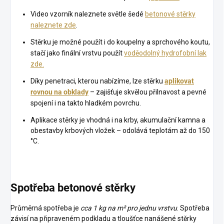
Video vzorník naleznete světle šedé
betonové stěrky
naleznete zde
.
Stěrku je možné použít i do koupelny a sprchového koutu,
stačí jako finální vrstvu použít
voděodolný hydrofobní lak
zde.
Díky penetraci, kterou nabízíme, lze stěrku
aplikovat
rovnou na obklady
– zajišťuje skvělou přilnavost a pevné
spojení i na takto hladkém povrchu.
Aplikace stěrky je vhodná i na krby, akumulační kamna a
obestavby krbových vložek – odolává teplotám až do 150
°C.
Spotřeba betonové stěrky
Průměrná spotřeba je
cca 1 kg na m² pro jednu vrstvu
. Spotřeba
závisí na připraveném podkladu a tloušťce nanášené stěrky