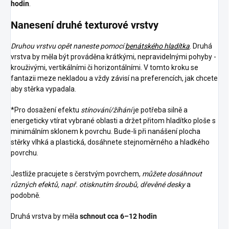
hodin
.
Nanesení druhé texturové vrstvy
Druhou vrstvu opět naneste pomocí
benátského hladítka
. Druhá
vrstva by měla být prováděna krátkými, nepravidelnými pohyby -
krouživými, vertikálními či horizontálními. V tomto kroku se
fantazii meze nekladou a vždy závisí na preferencích, jak chcete
aby stěrka vypadala.
*Pro dosažení efektu
stínování/žíhání
je potřeba silně a
energeticky vtírat vybrané oblasti a držet přitom hladítko ploše s
minimálním sklonem k povrchu. Bude-li při nanášení plocha
stěrky vlhká a plastická, dosáhnete stejnoměrného a hladkého
povrchu.
Jestliže pracujete s čerstvým povrchem,
můžete dosáhnout
různých efektů, např. otisknutím šroubů, dřevěné desky
a
podobně.
Druhá vrstva by měla
schnout cca 6–12 hodin