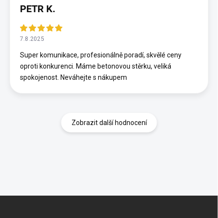
PETR K.
7.8.2025
Super komunikace, profesionálně poradí, skvělé ceny
oproti konkurenci. Máme betonovou stěrku, veliká
spokojenost. Neváhejte s nákupem
Zobrazit další hodnocení
Z
á