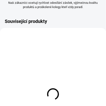
Naši zákazníci oceňují rychlost odesílání zásilek, výjímečnou kvalitu
produktů a proškolené kolegy kteří vždy poradí.
Související produkty
NA STĚNU
SKLADEM (EXPEDUJEME KAŽDÝ
SKLADEM (EXPEDUJEME KAŽDÝ
DEN)
DEN)
Laky pro betonovou
Benátské hladítko
stěrku na stěnu
367 Kč
(klasický, lesklý,
303 Kč bez DPH
voděodolný)
890 Kč
od
−
+