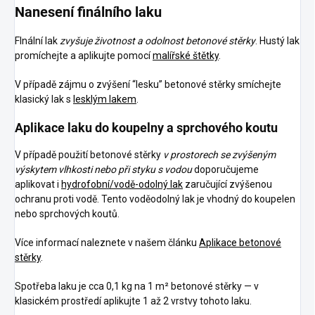
Nanesení finálního laku
FInální lak
zvyšuje životnost a odolnost betonové stěrky
. Hustý lak
promíchejte a aplikujte pomocí
malířské štětky
.
V případě zájmu o zvýšení “lesku” betonové stěrky smíchejte
klasický lak s
lesklým lakem
.
Aplikace laku do koupelny a sprchového koutu
V případě použití betonové stěrky
v prostorech se zvýšeným
výskytem vlhkosti nebo při styku s vodou
doporučujeme
aplikovat i
hydrofobní/vodě-odolný lak
zaručující zvýšenou
ochranu proti vodě. Tento voděodolný lak je vhodný do koupelen
nebo sprchových koutů.
Více informací naleznete v našem článku
Aplikace betonové
stěrky
.
Spotřeba laku je cca 0,1 kg na 1 m² betonové stěrky — v
klasickém prostředí aplikujte 1 až 2 vrstvy tohoto laku.