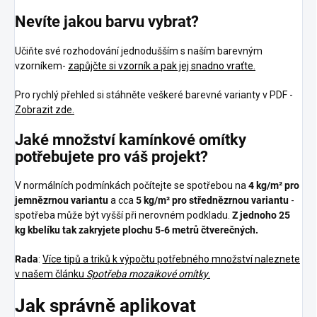
Nevíte jakou barvu vybrat?
Učiňte své rozhodování jednodušším s naším barevným
vzorníkem-
zapůjčte si vzorník a pak jej snadno vraťte.
Pro rychlý přehled si stáhněte veškeré barevné varianty v PDF -
Zobrazit zde.
Jaké množství kamínkové omítky
potřebujete pro váš projekt?
V normálních podmínkách počítejte se spotřebou na
4 kg/m² pro
jemnězrnou variantu
a cca
5 kg/m² pro střednězrnou variantu
-
spotřeba může být vyšší při nerovném podkladu.
Z jednoho 25
kg kbelíku tak zakryjete plochu 5-6 metrů čtverečných.
Rada
:
Více tipů a triků k výpočtu potřebného množství naleznete
v našem článku
Spotřeba mozaikové omítky
.
Jak správně aplikovat