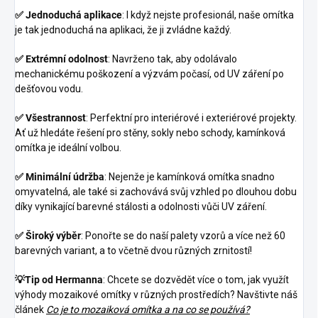
✅
Jednoduchá aplikace
: I když nejste profesionál, naše omítka
je tak jednoduchá na aplikaci, že ji zvládne každý.
✅
Extrémní odolnost
: Navrženo tak, aby odolávalo
mechanickému poškození a výzvám počasí, od UV záření po
dešťovou vodu.
✅
Všestrannost
: Perfektní pro interiérové i exteriérové projekty.
Ať už hledáte řešení pro stěny, sokly nebo schody, kamínková
omítka je ideální volbou.
✅
Minimální údržba
: Nejenže je kamínková omítka snadno
omyvatelná, ale také si zachovává svůj vzhled po dlouhou dobu
díky vynikající barevné stálosti a odolnosti vůči UV záření.
✅
Široký výběr
: Ponořte se do naší palety vzorů a více než 60
barevných variant, a to včetně dvou různých zrnitostí!
💡Tip od Hermanna
: Chcete se dozvědět více o tom, jak využít
výhody mozaikové omítky v různých prostředích? Navštivte náš
článek
Co je to mozaiková omítka a na co se používá?