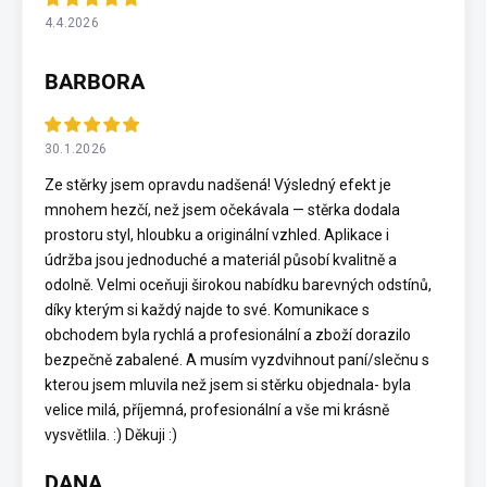
4.4.2026
BARBORA
30.1.2026
Ze stěrky jsem opravdu nadšená! Výsledný efekt je
mnohem hezčí, než jsem očekávala — stěrka dodala
prostoru styl, hloubku a originální vzhled. Aplikace i
údržba jsou jednoduché a materiál působí kvalitně a
odolně. Velmi oceňuji širokou nabídku barevných odstínů,
díky kterým si každý najde to své. Komunikace s
obchodem byla rychlá a profesionální a zboží dorazilo
bezpečně zabalené. A musím vyzdvihnout paní/slečnu s
kterou jsem mluvila než jsem si stěrku objednala- byla
velice milá, příjemná, profesionální a vše mi krásně
vysvětlila. :) Děkuji :)
DANA