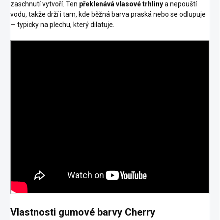
zaschnutí vytvoří. Ten
překlenává vlasové trhliny
a nepouští
vodu, takže drží i tam, kde běžná barva praská nebo se odlupuje
— typicky na plechu, který dilatuje.
Vlastnosti gumové barvy Cherry