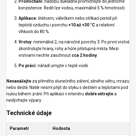
Promíchání:
nádobu důkladně promíchejte do jednotné
konzistence. Ředit lze vodou, maximálně 5 % hmotnosti.
Aplikace:
štětcem, válečkem nebo stříkací pistolí při
teplotě vzduchu i povrchu
+10 až +30 °C
a relativní
vlhkosti do 80 %.
Vrstvy:
minimálně 2, na náročné povrchy 3. Po první vrstvě
zkontrolujte hrany, rohy a hůře přístupná místa. Mezi
vrstvami nechte zaschnout
cca 2 hodiny
.
Po práci:
nářadí umyjte v teplé vodě.
Nenanášejte
za přímého slunečního záření, silného větru, mrazu
nebo deště. Nátěr nesmí přijít do styku s deštěm a teplotami pod
nulou během zrání. Při aplikaci v interiéru
dobře větrejte
a
nedýchejte výpary.
Technické údaje
Parametr
Hodnota