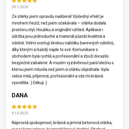
30.1.2026
Ze stěrky jsem opravdu nadšená! Výsledný efekt je
mnohem hezčí, než jsem očekávala — stěrka dodala
prostoru styl, hloubku a originální vzhled. Aplikace i
údržba jsou jednoduché a materiál působí kvalitně a
odolně. Velmi oceňuji širokou nabídku barevných odstínů,
díky kterým si každý najde to své. Komunikace s
obchodem byla rychlá a profesionální a zboží dorazilo
bezpečně zabalené. A musím vyzdvihnout paní/slečnu s
kterou jsem mluvila než jsem si stěrku objednala- byla
velice milá, příjemná, profesionální a vše mi krásně
vysvětlila. :) Děkuji :)
DANA
9.10.2025
Naprostá spokojenost, krásná a jemná betonová stěrka,