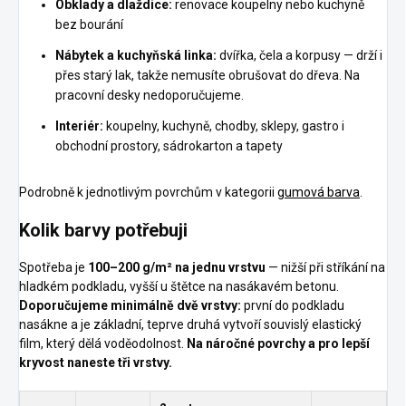
Obklady a dlaždice:
renovace koupelny nebo kuchyně
bez bourání
Nábytek a kuchyňská linka:
dvířka, čela a korpusy — drží i
přes starý lak, takže nemusíte obrušovat do dřeva. Na
pracovní desky nedoporučujeme.
Interiér:
koupelny, kuchyně, chodby, sklepy, gastro i
obchodní prostory, sádrokarton a tapety
Podrobně k jednotlivým povrchům v kategorii
gumová barva
.
Kolik barvy potřebuji
Spotřeba je
100–200 g/m² na jednu vrstvu
— nižší při stříkání na
hladkém podkladu, vyšší u štětce na nasákavém betonu.
Doporučujeme minimálně dvě vrstvy:
první do podkladu
nasákne a je základní, teprve druhá vytvoří souvislý elastický
film, který dělá voděodolnost.
Na náročné povrchy a pro lepší
kryvost naneste tři vrstvy.