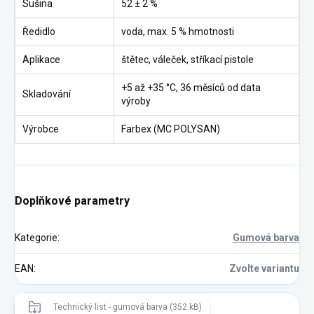
Sušina
52 ± 2 %
Ředidlo
voda, max. 5 % hmotnosti
Aplikace
štětec, váleček, stříkací pistole
+5 až +35 °C, 36 měsíců od data
Skladování
výroby
Výrobce
Farbex (MC POLYSAN)
Doplňkové parametry
Kategorie
:
Gumová barva
EAN
:
Zvolte variantu
Technický list - gumová barva (352 kB)