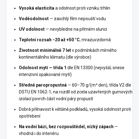
Vysoká elasticita
a odolnost proti vzniku trhlin
Voděodolnost
— zaschlý film nepouští vodu
UV odolnost
— nevybledne na přímém slunci
Teplotní rozsah −20 až +50 °C
, mrazuvzdorná
Životnost minimálně 7 let
v podmínkách mírného
kontinentálního klimatu (dle výrobce)
Odolnost mytí — třída 1
dle EN 13300 (nejvyšší; snese
intenzivní opakované mytí)
Středně paropropustná
— 60–70 g/(m²·den), třída V2 dle
DSTU EN 1062-1; na rozdíl od zcela uzavřených gumových
izolací povrch část vodní páry propustí
Dobrá přilnavost k většině podkladů, vysoká odolnost proti
opotřebení
Na vodní bázi, bez rozpouštědel, nízký zápach
—
vhodná i do interiéru