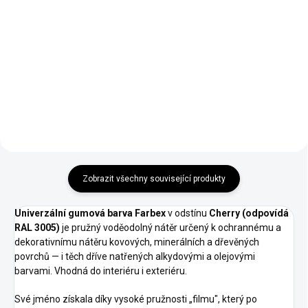
od 97 Kč bez DPH
292 Kč bez DPH
Detail
Detail
Zobrazit všechny související produkty
Univerzální gumová barva Farbex
v odstínu
Cherry (odpovídá
RAL 3005)
je pružný voděodolný nátěr určený k ochrannému a
dekorativnímu nátěru kovových, minerálních a dřevěných
povrchů — i těch dříve natřených alkydovými a olejovými
barvami. Vhodná do interiéru i exteriéru.
Své jméno získala díky vysoké pružnosti „filmu", který po