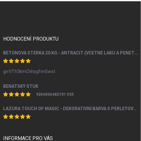
Z
á
p
a
t
í
HODNOCENÍ PRODUKTU
BETONOVÁ STĚRKA 20 KG - ANTRACIT (VČETNĚ LAKU A PENETRACE)
grrVTfOkmChhsgfvnSwxt
BENÁTSKÝ ŠTUK
9266554482701 555
LAZURA TOUCH OF MAGIC - DEKORATIVNÍ BARVA S PERLEŤOVÝM EFEKTEM 100 ML
INFORMACE PRO VÁS