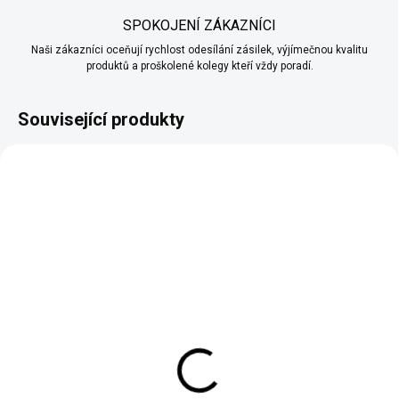
SPOKOJENÍ ZÁKAZNÍCI
Naši zákazníci oceňují rychlost odesílání zásilek, výjímečnou kvalitu
produktů a proškolené kolegy kteří vždy poradí.
Související produkty
SKLADEM (EXPEDUJEME KAŽDÝ DEN)
SKLADEM (EXPEDUJEME KAŽDÝ DEN)
Anitkorozní základní
Univerzální štětec pro
barva na kov
profesionální aplikaci
Rychleschnoucí
117 Kč
od
353 Kč