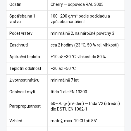
Odstín
Cherry — odpovídá RAL 3005
Spotřeba na 1
100–200 g/m² podle podkladu a
vrstvu
způsobu nanášení
Počet vrstev
minimálně 2, na náročné povrchy 3
Zaschnutí
cca 2 hodiny (23 °C, 50 % rel. vlhkosti)
Aplikační teplota
+10 až +30 °C, vlhkost do 80 %
Teplotní odolnost
−20 až +50 °C
Životnost nátěru
minimálně 7 let
Odolnost mytí
třída 1 dle EN 13300
60–70 g/(m²·den) — třída V2 (střední)
Paropropustnost
dle DSTU EN 1062-1
Vzhled
matný, max. 10 GU při 85°