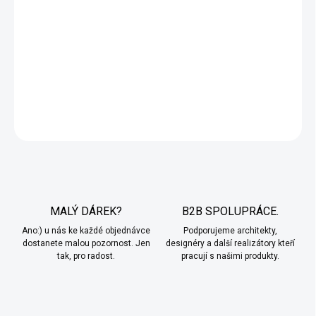
Na vodní bázi,
bez rozpouštědel
, nízký zápach
Spotřeba:
100–200 g/m² na vrstvu, doporučujeme minimálně 2
vrstvy. Balení 1,2 kg vystačí na 3–6 m², 3,5 kg na 9–18 m² a 6 kg
na 15–30 m² ve dvou vrstvách.
DETAILNÍ INFORMACE
ZEPTAT SE
MALÝ DÁREK?
B2B SPOLUPRÁCE.
Ano:) u nás ke každé objednávce
Podporujeme architekty,
dostanete malou pozornost. Jen
designéry a další realizátory kteří
tak, pro radost.
pracují s našimi produkty.