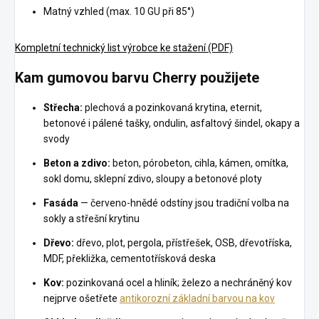
Matný vzhled (max. 10 GU při 85°)
Kompletní technický list výrobce ke stažení (PDF)
Kam gumovou barvu Cherry použijete
Střecha:
plechová a pozinkovaná krytina, eternit,
betonové i pálené tašky, ondulin, asfaltový šindel, okapy a
svody
Beton a zdivo:
beton, pórobeton, cihla, kámen, omítka,
sokl domu, sklepní zdivo, sloupy a betonové ploty
Fasáda
— červeno-hnědé odstíny jsou tradiční volba na
sokly a střešní krytinu
Dřevo:
dřevo, plot, pergola, přístřešek, OSB, dřevotříska,
MDF, překližka, cementotřísková deska
Kov:
pozinkovaná ocel a hliník; železo a nechráněný kov
nejprve ošetřete
antikorozní základní barvou na kov