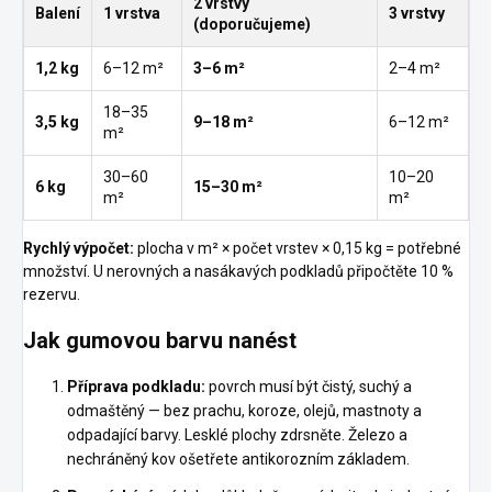
2 vrstvy
Balení
1 vrstva
3 vrstvy
(doporučujeme)
1,2 kg
6–12 m²
3–6 m²
2–4 m²
18–35
3,5 kg
9–18 m²
6–12 m²
m²
30–60
10–20
6 kg
15–30 m²
m²
m²
Rychlý výpočet:
plocha v m² × počet vrstev × 0,15 kg = potřebné
množství. U nerovných a nasákavých podkladů připočtěte 10 %
rezervu.
Jak gumovou barvu nanést
Příprava podkladu:
povrch musí být čistý, suchý a
odmaštěný — bez prachu, koroze, olejů, mastnoty a
odpadající barvy. Lesklé plochy zdrsněte. Železo a
nechráněný kov ošetřete antikorozním základem.