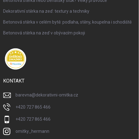
Betonová stěrka nebo benátský štuk? Velký průvodce
Dekorativní stěrka na zeď: textury a techniky
Betonová stěrka v celém bytě: podlaha, stěny, koupelna i schodiště
Betonová stěrka na zeď v obývacím pokoji
KONTAKT
barevna
@
dekorativni-omitka.cz
+420 727 865 466
+420 727 865 466
omitky_hermann