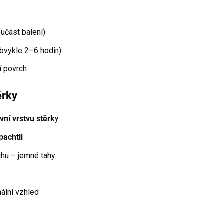
učást balení)
bvykle 2–6 hodin)
í povrch
ěrky
vní vrstvu stěrky
pachtli
chu – jemné tahy
nální vzhled