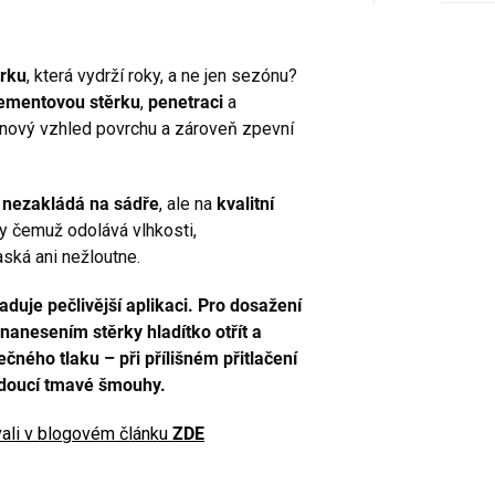
ěrku
, která vydrží roky, a ne jen sezónu?
cementovou stěrku
,
penetraci
a
gnový vzhled povrchu a zároveň zpevní
e
nezakládá na sádře
, ale na
kvalitní
ky čemuž odolává vlhkosti,
ká ani nežloutne.
aduje pečlivější aplikaci. Pro dosažení
nanesením stěrky hladítko otřít a
čného tlaku – při přílišném přitlačení
žádoucí tmavé šmouhy.
ali v blogovém článku
ZDE