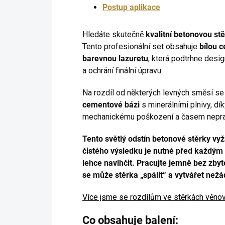
Postup aplikace
Hledáte skutečně
kvalitní betonovou st
Tento profesionální set obsahuje
bílou 
barevnou lazuretu
, která podtrhne desi
a ochrání finální úpravu.
Na rozdíl od některých levných směsí s
cementové bázi
s minerálními plnivy, dí
mechanickému poškození a časem nepras
Tento světlý odstín betonové stěrky vyž
čistého výsledku je nutné před každým 
lehce navlhčit. Pracujte jemně bez zbyte
se může stěrka „spálit“ a vytvářet ne
Více jsme se rozdílům ve stěrkách věnov
Co obsahuje balení: