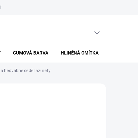
: Betonová stěrka
Tipy & inspirace: Mozaiková omítka
Tipy & ins
PRÁZDNÝ KOŠÍK
NÁKUPNÍ
KOŠÍK
Y
GUMOVÁ BARVA
HLINĚNÁ OMÍTKA
BARVY A LA
a hedvábně šedé lazurety
48 HODIN)