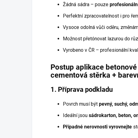
Žádná sádra – pouze
profesionáln
Perfektní zpracovatelnost i pro ře
Vysoce odolná vůči oděru, změnám 
Možnost přetónovat lazurou do rů
Vyrobeno v ČR – profesionální kva
Postup aplikace betonové s
cementová stěrka + barevn
1. Příprava podkladu
Povrch musí být
pevný, suchý, od
Ideální jsou
sádrokarton, beton, o
Případné nerovnosti vyrovnejte
st