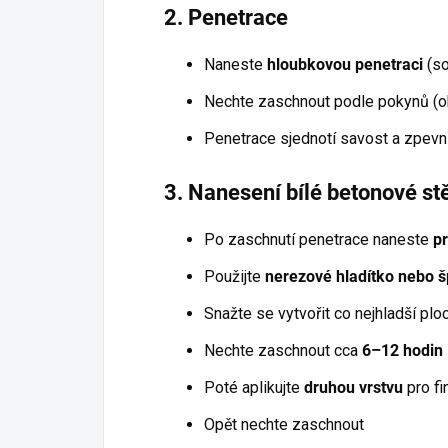
2. Penetrace
Naneste
hloubkovou penetraci
(so
Nechte zaschnout podle pokynů (o
Penetrace sjednotí savost a zpevn
3. Nanesení bílé betonové st
Po zaschnutí penetrace naneste
pr
Použijte
nerezové hladítko nebo š
Snažte se vytvořit co nejhladší plo
Nechte zaschnout cca
6–12 hodin
Poté aplikujte
druhou vrstvu
pro fi
Opět nechte zaschnout