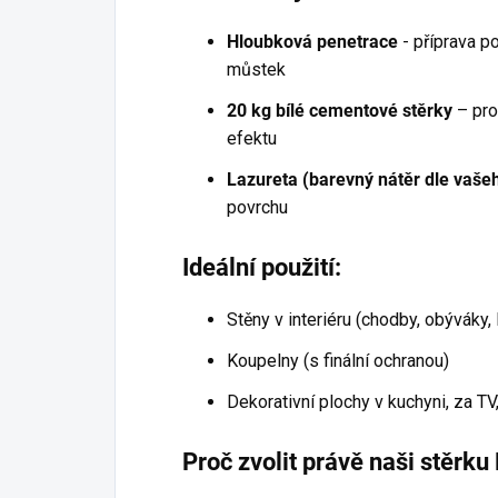
Hloubková penetrace
- příprava p
můstek
20 kg bílé cementové stěrky
– pro
efektu
Lazureta (barevný nátěr dle vaše
povrchu
Ideální použití:
Stěny v interiéru (chodby, obýváky,
Koupelny (s finální ochranou)
Dekorativní plochy v kuchyni, za TV,
Proč zvolit právě naši stěr