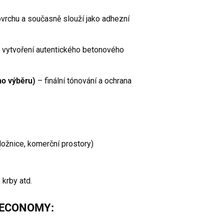
ovrchu a současně slouží jako adhezní
 vytvoření autentického betonového
ho výběru)
– finální tónování a ochrana
 ložnice, komerční prostory)
 krby atd.
ku ECONOMY: