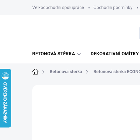
Přejít
Velkoobchodní spolupráce
Obchodní podmínky
na
obsah
BETONOVÁ STĚRKA
DEKORATIVNÍ OMÍTKY
Domů
Betonová stěrka
Betonová stěrka ECO
Neohodnoceno
Podrobnosti hodnoce
VČETNĚ PENETRACE A
BAREVNÉ LAZURETY