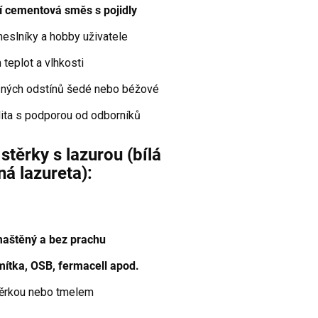
í cementová směs s pojidly
meslníky a hobby uživatele
teplot a vlhkosti
zných odstínů šedé nebo béžové
lita s podporou od odborníků
těrky s lazurou (bílá
á lazureta):
maštěný a bez prachu
mítka, OSB, fermacell apod.
ěrkou nebo tmelem