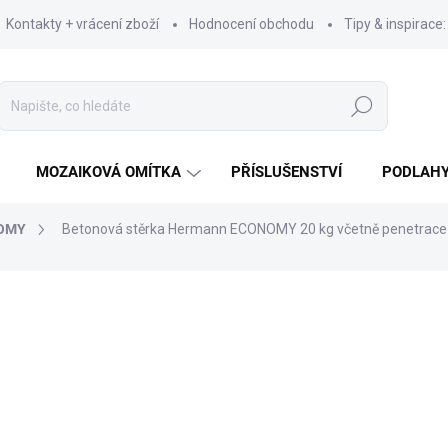
Kontakty + vrácení zboží
Hodnocení obchodu
Tipy & inspirace
Hledat
MOZAIKOVÁ OMÍTKA
PŘÍSLUŠENSTVÍ
PODLAH
NOMY
Betonová stěrka Hermann ECONOMY 20 kg včetně penetrace 
ní
3 390 Kč
2 802 Kč bez DPH
Měrná
SKLADEM (ODESÍLÁME DO 
cena: