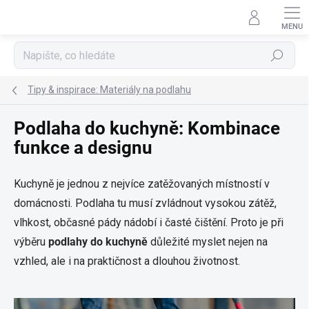
Přejít
na
obsah
Hledat
Tipy & inspirace: Materiály na podlahu
Podlaha do kuchyně: Kombinace
funkce a designu
Kuchyně je jednou z nejvíce zatěžovaných místností v
domácnosti. Podlaha tu musí zvládnout vysokou zátěž,
vlhkost, občasné pády nádobí i časté čištění. Proto je při
výběru
podlahy do kuchyně
důležité myslet nejen na
vzhled, ale i na praktičnost a dlouhou životnost.