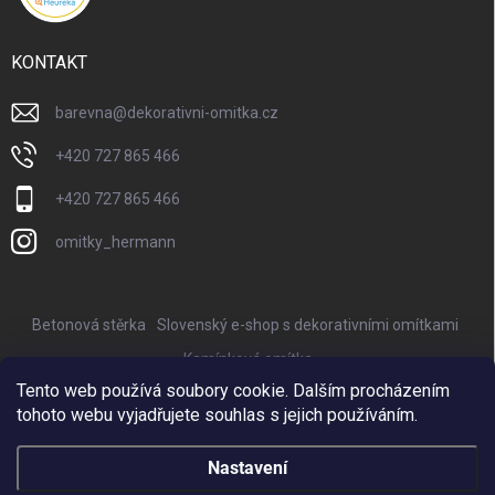
KONTAKT
barevna
@
dekorativni-omitka.cz
+420 727 865 466
+420 727 865 466
omitky_hermann
Betonová stěrka
Slovenský e-shop s dekorativními omítkami
Kamínková omítka
Tento web používá soubory cookie. Dalším procházením
Nejkrásnější keramické květináče Provencelia
tohoto webu vyjadřujete souhlas s jejich používáním.
Online marketing zajišťuje BISQUE
Nastavení