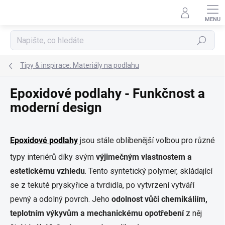
Přejít
na
obsah
Hledat
Tipy & inspirace: Materiály na podlahu
Epoxidové podlahy - Funkčnost a
moderní design
Epoxidové podlahy
jsou stále oblíbenější volbou pro různé
typy interiérů díky svým
výjimečným vlastnostem a
estetickému vzhledu
. Tento syntetický polymer, skládající
se z tekuté pryskyřice a tvrdidla, po vytvrzení vytváří
pevný a odolný povrch. Jeho
odolnost vůči chemikáliím,
teplotním výkyvům a mechanickému opotřebení
z něj