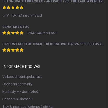
BETONOVÁ STĚRKA 20 KG - ANTRACIT (VČETNĚ LAKU A PENETRACE)
grrVTfOkmChhsgfvnSwxt
BENÁTSKÝ ŠTUK
9266554482701 555
LAZURA TOUCH OF MAGIC - DEKORATIVNÍ BARVA S PERLEŤOVÝM EFEKTEM 100 ML
INFORMACE PRO VÁS
Velkoobchodní spolupráce
Obchodní podmínky
Kontakty + vrácení zboží
Hodnocení obchodu
Tipy & inspirace: Betonová stěrka