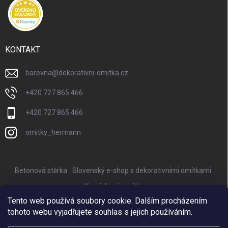
KONTAKT
barevna
@
dekorativni-omitka.cz
+420 727 865 466
+420 727 865 466
omitky_hermann
Betonová stěrka
Slovenský e-shop s dekorativními omítkami
Kamínková omítka
Tento web používá soubory cookie. Dalším procházením
Nejkrásnější keramické květináče Provencelia
tohoto webu vyjadřujete souhlas s jejich používáním.
Online marketing zajišťuje BISQUE