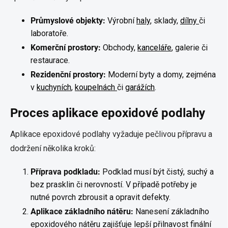
Průmyslové objekty:
Výrobní
haly
, sklady,
dílny
či
laboratoře.
Komerční prostory:
Obchody,
kanceláře
, galerie či
restaurace.
Rezidenční prostory:
Moderní byty a domy, zejména
v
kuchyních
,
koupelnách
či
garážích
.
Proces aplikace epoxidové podlahy
Aplikace epoxidové podlahy vyžaduje pečlivou přípravu a
dodržení několika kroků:
Příprava podkladu:
Podklad musí být čistý, suchý a
bez prasklin či nerovností. V případě potřeby je
nutné povrch zbrousit a opravit defekty.
Aplikace základního nátěru:
Nanesení základního
epoxidového nátěru zajišťuje lepší přilnavost finální