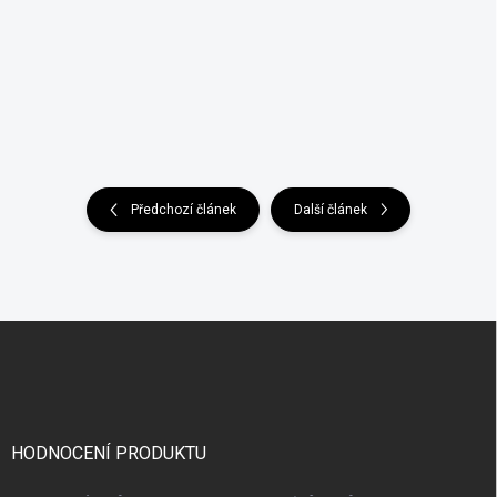
Předchozí článek
Další článek
Z
á
p
a
t
í
HODNOCENÍ PRODUKTU