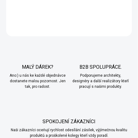
nebo venkovní stěny. Odolná vůči povětrnostním vlivům.
DETAILNÍ INFORMACE
ZEPTAT SE
MALÝ DÁREK?
B2B SPOLUPRÁCE.
Ano:) u nás ke každé objednávce
Podporujeme architekty,
dostanete malou pozornost. Jen
designéry a další realizátory kteří
tak, pro radost.
pracují s našimi produkty.
SPOKOJENÍ ZÁKAZNÍCI
Naši zákazníci oceňují rychlost odesílání zásilek, výjímečnou kvalitu
produktů a proškolené kolegy kteří vždy poradí.