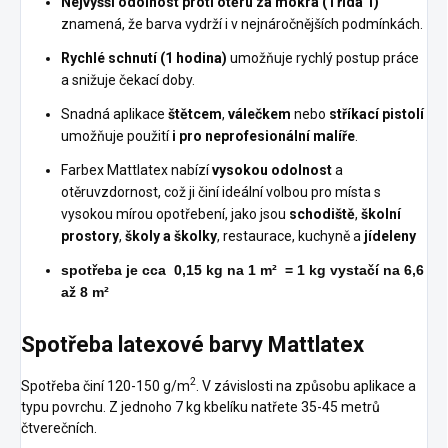
Nejvyšší odolnost proti otěru za mokra (Třída 1)
znamená, že barva vydrží i v nejnáročnějších podmínkách.
Rychlé schnutí (1 hodina)
umožňuje rychlý postup práce
a snižuje čekací doby.
Snadná aplikace
štětcem
,
válečkem
nebo
stříkací pistolí
umožňuje použití
i pro neprofesionální malíře
.
Farbex Mattlatex nabízí
vysokou odolnost
a
otěruvzdornost, což ji činí ideální volbou pro místa s
vysokou mírou opotřebení, jako jsou
schodiště
,
školní
prostory
,
školy a školky
, restaurace, kuchyně a
jídeleny
spotřeba je cca 0,15 kg na 1 m²
= 1 kg vystačí na 6,6
až 8
m²
Spotřeba latexové barvy Mattlatex
2
Spotřeba činí 120-150 g/m
. V závislosti na způsobu aplikace a
typu povrchu. Z jednoho 7 kg kbelíku natřete 35-45 metrů
čtverečních.