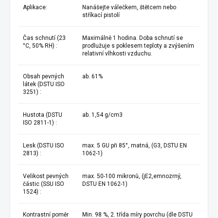
Aplikace:
Nanášejte válečkem, štětcem nebo
stříkací pistolí
Čas schnutí (23
Maximálně 1 hodina. Doba schnutí se
°С, 50% RH) :
prodlužuje s poklesem teploty a zvýšením
relativní vlhkosti vzduchu.
Obsah pevných
ab. 61%
látek (DSTU ISO
3251) :
Hustota (DSTU
ab. 1,54 g/cm3
ISO 2811-1) :
Lesk (DSTU ISO
max. 5 GU při 85°, matná, (G3, DSTU EN
2813) :
1062-1)
Velikost pevných
max. 50-100 mikronů, (jE2,emnozrný,
částic (SSU ISO
DSTU EN 1062-1)
1524) :
Kontrastní poměr
Min. 98 %, 2. třída míry povrchu (dle DSTU