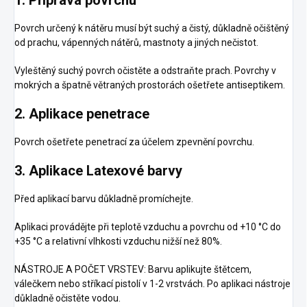
1. Příprava povrchu
Povrch určený k nátěru musí být suchý a čistý, důkladně očištěný
od prachu, vápenných nátěrů, mastnoty a jiných nečistot.
Vyleštěný suchý povrch očistěte a odstraňte prach. Povrchy v
mokrých a špatně větraných prostorách ošetřete antiseptikem.
2. Aplikace penetrace
Povrch ošetřete penetrací za účelem zpevnění povrchu.
3. Aplikace Latexové barvy
Před aplikací barvu důkladně promíchejte.
Aplikaci provádějte při teplotě vzduchu a povrchu od +10 °C do
+35 °C a relativní vlhkosti vzduchu nižší než 80%.
NÁSTROJE A POČET VRSTEV: Barvu aplikujte štětcem,
válečkem nebo stříkací pistolí v 1-2 vrstvách. Po aplikaci nástroje
důkladně očistěte vodou.