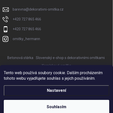
barevna
@
dekorativni-omitka.cz
+420 727 865 466
+420 727 865 466
omitky_hermann
Betonová stěrka
Slovenský e-shop s dekorativními omítkami
Kamínková omítka
Tento web používá soubory cookie. Dalším procházením
Nejkrásnější keramické květináče Provencelia
tohoto webu vyjadřujete souhlas s jejich používáním.
Online marketing zajišťuje BISQUE
Nastavení
Copyright 2026
Betonová stěrka, dekorativní omítka a mozaiková omítka
.
Všechna práva vyhrazena.
Souhlasím
Vytvořil Shoptet