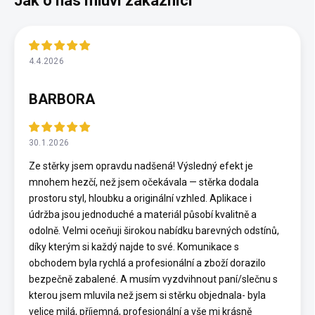
4.4.2026
BARBORA
30.1.2026
Ze stěrky jsem opravdu nadšená! Výsledný efekt je
mnohem hezčí, než jsem očekávala — stěrka dodala
prostoru styl, hloubku a originální vzhled. Aplikace i
údržba jsou jednoduché a materiál působí kvalitně a
odolně. Velmi oceňuji širokou nabídku barevných odstínů,
díky kterým si každý najde to své. Komunikace s
obchodem byla rychlá a profesionální a zboží dorazilo
bezpečně zabalené. A musím vyzdvihnout paní/slečnu s
kterou jsem mluvila než jsem si stěrku objednala- byla
velice milá, příjemná, profesionální a vše mi krásně